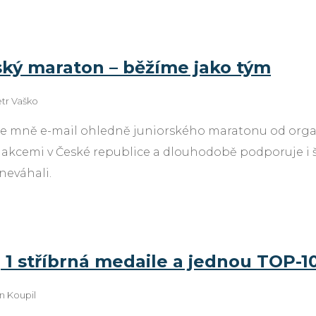
ský maraton – běžíme jako tým
tr Vaško
ke mně e-mail ohledně juniorského maratonu od organ
akcemi v České republice a dlouhodobě podporuje i šk
neváhali.
, 1 stříbrná medaile a jednou TOP-
n Koupil