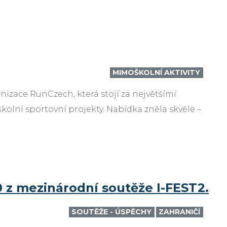
MIMOŠKOLNÍ AKTIVITY
izace RunCzech, která stojí za největšími
olní sportovní projekty. Nabídka zněla skvěle –
10 z mezinárodní soutěže I-FEST2.
SOUTĚŽE - ÚSPĚCHY
ZAHRANIČÍ