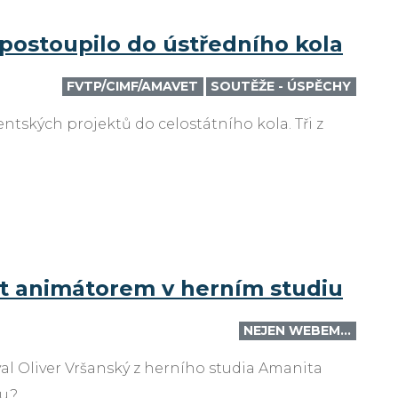
ů postoupilo do ústředního kola
FVTP/CIMF/AMAVET
SOUTĚŽE - ÚSPĚCHY
ntských projektů do celostátního kola. Tři z
ýt animátorem v herním studiu
NEJEN WEBEM…
l Oliver Vršanský z herního studia Amanita
iu?