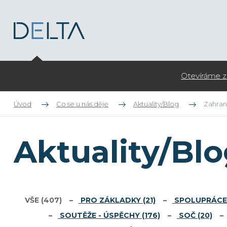
Otevíráme zápis do kroužků pro ZŠ na školní rok 2026/27
Úvod
Co se u nás děje
Aktuality/Blog
Zahrani
Aktuality/Bl
VŠE
(407)
PRO ZÁKLADKY
(21)
SPOLUPRÁCE 
SOUTĚŽE - ÚSPĚCHY
(176)
SOČ
(20)