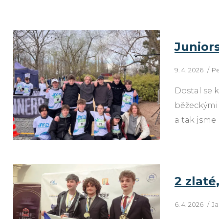
Junior
9. 4. 2026
Pe
Dostal se 
běžeckými 
a tak jsme 
2 zlaté
6. 4. 2026
Ja