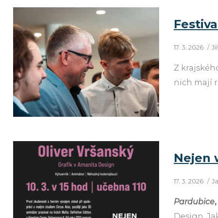
Festiva
17. 3. 2026
J
Z krajskéh
nich mají 
Nejen 
17. 3. 2026
J
Pardubice
Design. Ja