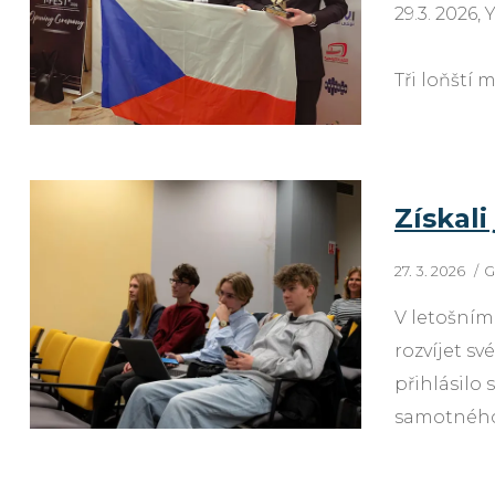
29.3. 2026
Tři loňští 
Získali
27. 3. 2026
G
V letošním
rozvíjet s
přihlásilo
samotného 