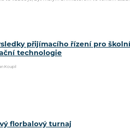
ýsledky přijímacího řízení pro škol
ační technologie
an Koupil
ý florbalový turnaj