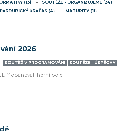
FORMATIKY
(13)
SOUTĚŽE - ORGANIZUJEME
(24)
PARDUBICKÝ KRAŤAS
(4)
MATURITY
(11)
ování 2026
SOUTĚŽ V PROGRAMOVÁNÍ
SOUTĚŽE - ÚSPĚCHY
LTY opanovali herní pole.
ádě