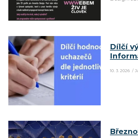
Dílčí v
Inform
10. 3. 2026
J
Březnov