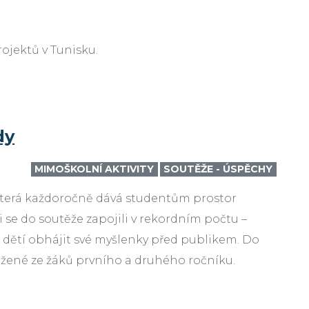
rojektů v Tunisku.
dy
MIMOŠKOLNÍ AKTIVITY
SOUTĚŽE - ÚSPĚCHY
, která každoročně dává studentům prostor
 se do soutěže zapojili v rekordním počtu –
h dětí obhájit své myšlenky před publikem. Do
ožené ze žáků prvního a druhého ročníku.