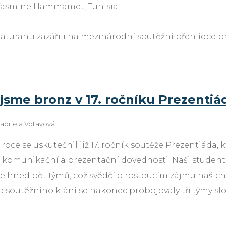
, Yasmine Hammamet, Tunisia
maturanti zazářili na mezinárodní soutěžní přehlídce p
 jsme bronz v 17. ročníku Prezentiá
abriela Votavová
 roce se uskutečnil již 17. ročník soutěže Prezentiáda
vé komunikační a prezentační dovednosti. Naši studenti
 se hned pět týmů, což svědčí o rostoucím zájmu našic
soutěžního klání se nakonec probojovaly tři týmy sl