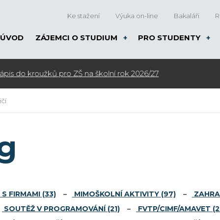
Ke stažení
Výuka on-line
Bakaláři
R
ÚVOD
ZÁJEMCI O STUDIUM
PRO STUDENTY
čí
og
S FIRMAMI
(33)
MIMOŠKOLNÍ AKTIVITY
(97)
ZAHRA
SOUTĚŽ V PROGRAMOVÁNÍ
(21)
FVTP/CIMF/AMAVET
(2