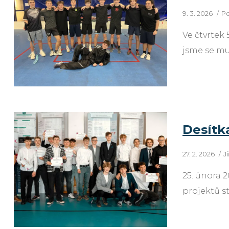
9. 3. 2026
Pe
Ve čtvrtek 
jsme se mu
Desítk
27. 2. 2026
J
25. února 
projektů s