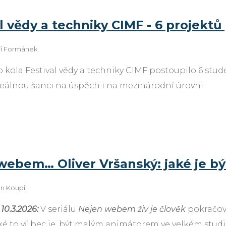
l vědy a techniky CIMF - 6 projekt
iří Formánek
o kola Festival vědy a techniky CIMF postoupilo 6 stude
reálnou šanci na úspěch i na mezinárodní úrovni.
webem… Oliver Vršanský: jaké je b
an Koupil
,
10.3.2026:
V seriálu
Nejen webem živ je člověk
pokračova
ké to vůbec je, být malým animátorem ve velkém stud