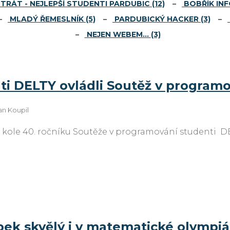
TRÁT - NEJLEPŠÍ STUDENTI PARDUBIC
(12)
BOBŘÍK IN
MLADÝ ŘEMESLNÍK
(5)
PARDUBICKÝ HACKER
(3)
NEJEN WEBEM…
(3)
ti DELTY ovládli Soutěž v program
an Koupil
 kole 40. ročníku Soutěže v programování studenti DE
pek skvělý i v matematické olympi