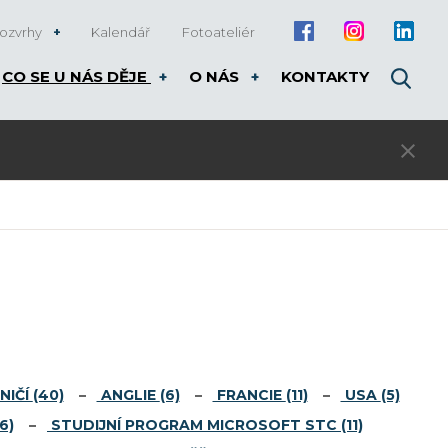
ozvrhy
Kalendář
Fotoateliér
CO SE U NÁS DĚJE
O NÁS
KONTAKTY
3. kolo přijímacího řízení pro rok 20
NIČÍ
(40)
ANGLIE
(6)
FRANCIE
(11)
USA
(5)
6)
STUDIJNÍ PROGRAM MICROSOFT STC
(11)