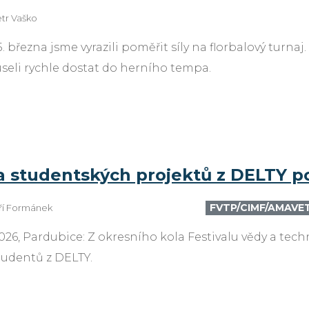
tr Vaško
5. března jsme vyrazili poměřit síly na florbalový turna
seli rychle dostat do herního tempa.
a studentských projektů z DELTY po
FVTP/CIMF/AMAVE
iří Formánek
2026, Pardubice: Z okresního kola Festivalu vědy a tec
tudentů z DELTY.