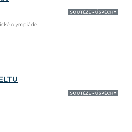
SOUTĚŽE - ÚSPĚCHY
tické olympiádě.
DELTU
SOUTĚŽE - ÚSPĚCHY