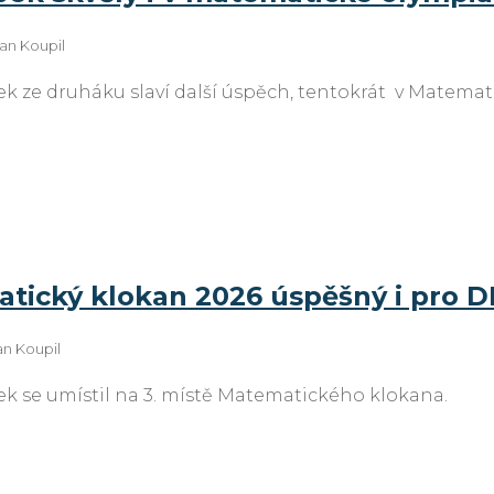
an Koupil
ek ze druháku slaví další úspěch, tentokrát v Matema
tický klokan 2026 úspěšný i pro 
an Koupil
ek se umístil na 3. místě Matematického klokana.