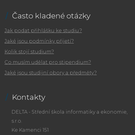
Často kladené otázky
Jak podat přihlášku ke studiu?
Jaké jsou podmínky přijetí?
Kolik stojí studium?
Co musím udělat pro stipendium?
Jaké jsou studijní obory a předměty?
Kontakty
DELTA - Střední škola informatiky a ekonomie,
s.r.o.
Ke Kamenci 151