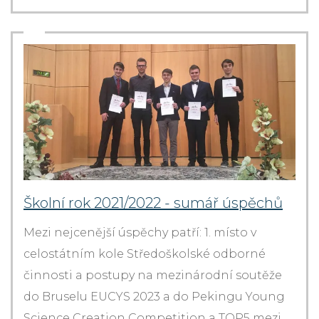
Školní rok 2021/2022 - sumář úspěchů
Mezi nejcenější úspěchy patří: 1. místo v
celostátním kole Středoškolské odborné
činnosti a postupy na mezinárodní soutěže
do Bruselu EUCYS 2023 a do Pekingu Young
Science Creation Competition a TOP5 mezi