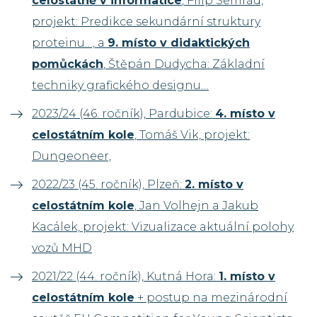
celostátně v informatice
, Filip Semrád,
projekt: Predikce sekundární struktury
proteinu…, a
9. místo v didaktických
pomůckách
, Štěpán Dudycha: Základní
techniky grafického designu…
2023/24 (46. ročník), Pardubice:
4. místo v
celostátním kole
, Tomáš Vik, projekt:
Dungeoneer,
2022/23 (45. ročník), Plzeň:
2. místo v
celostátním kole
, Jan Volhejn a Jakub
Kacálek, projekt: Vizualizace aktuální polohy
vozů MHD
2021/22 (44. ročník), Kutná Hora:
1. místo v
celostátním kole
+ postup na mezinárodní