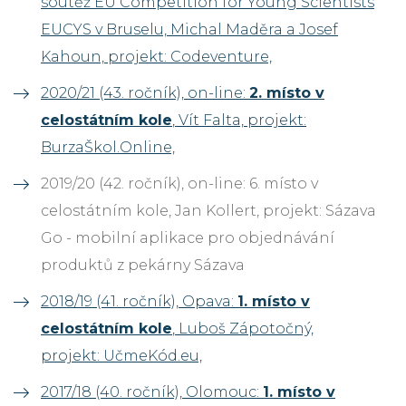
soutěž EU Competition for Young Scientists
EUCYS v Bruselu, Michal Maděra a Josef
Kahoun, projekt: Codeventure,
2020/21 (43. ročník), on-line:
2. místo v
celostátním kole
, Vít Falta, projekt:
BurzaŠkol.Online,
2019/20 (42. ročník), on-line: 6. místo v
celostátním kole, Jan Kollert, projekt: Sázava
Go - mobilní aplikace pro objednávání
produktů z pekárny Sázava
2018/19 (41. ročník), Opava:
1. místo v
celostátním kole
, Luboš Zápotočný,
projekt: UčmeKód.eu,
2017/18 (40. ročník), Olomouc:
1. místo v