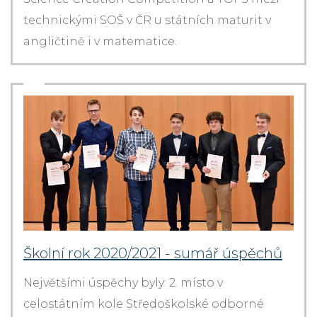
technickými SOŠ v ČR u státních maturit v
angličtině i v matematice.
Školní rok 2020/2021 - sumář úspěchů
Největšími úspěchy byly: 2. místo v
celostátním kole Středoškolské odborné