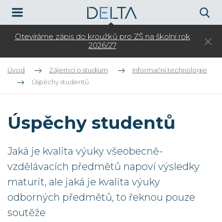
Otevíráme zápis do kroužků pro ZŠ na školní rok
3.
2026/27
Úvod
Zájemci o studium
Informační technologie
Úspěchy studentů
Úspěchy studentů
Jaká je kvalita výuky všeobecně-
vzdělávacích předmětů napoví výsledky
maturit, ale jaká je kvalita výuky
odborných předmětů, to řeknou pouze
soutěže