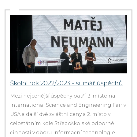
Školní rok 2022/2023 - sumář úspěchů
Mezi nejcenější úspěchy patří: 3. místo na
International Science and Engineering Fair v
USA a další dvě zvláštní ceny a 2. místo v
celostátním kole Středoškolské odborné
činnosti v oboru Informační technologie.