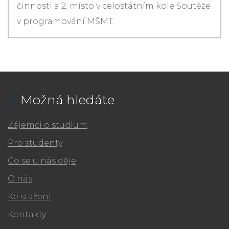
činnosti a 2. místo v celostátním kole Soutěže
v programování MŠMT.
Možná hledáte
Zájemci o studium
Pro studenty
Co se u nás děje
O nás
Ke stažení
Kontakty