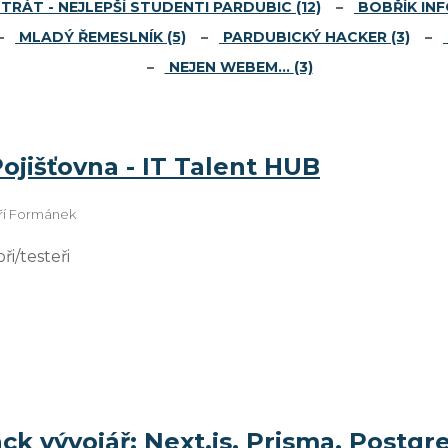
TRÁT - NEJLEPŠÍ STUDENTI PARDUBIC
(12)
BOBŘÍK IN
MLADÝ ŘEMESLNÍK
(5)
PARDUBICKÝ HACKER
(3)
NEJEN WEBEM…
(3)
ojišťovna - IT Talent HUB
iří Formánek
i/testeři
ack vývojář: Next.js, Prisma, Postgre