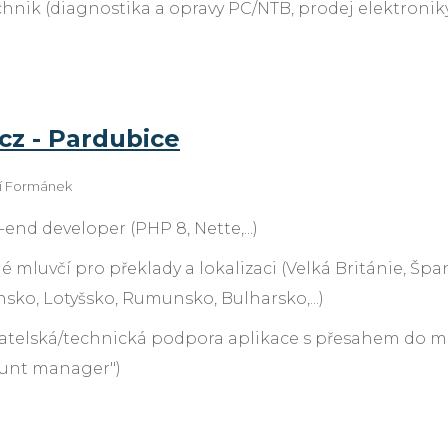
chnik (diagnostika a opravy PC/NTB, prodej elektronik
cz - Pardubice
ří Formánek
end developer (PHP 8, Nette,...)
é mluvčí pro překlady a lokalizaci (Velká Británie, Š
sko, Lotyšsko, Rumunsko, Bulharsko,...)
atelská/technická podpora aplikace s přesahem do mark
unt manager")