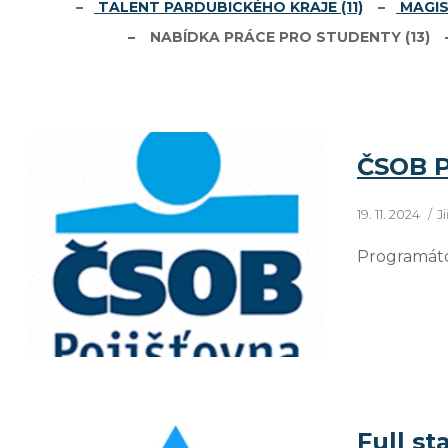
TALENT PARDUBICKÉHO KRAJE
(11)
MAGIS
NABÍDKA PRÁCE PRO STUDENTY
(13)
ČSOB P
19. 11. 2024
J
Programátoř
Full st