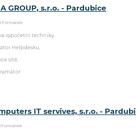
A GROUP, s.r.o. - Pardubice
iří Formánek
va výpočetní techniky,
átor Helpdesku,
ce sítě,
ramátor
uters IT servives, s.r.o. - Pardub
ří Formánek