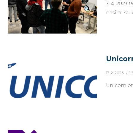
3. 4. 2023 
našimi stud
Unicorn
17. 2. 2023
Ji
Unicorn ot