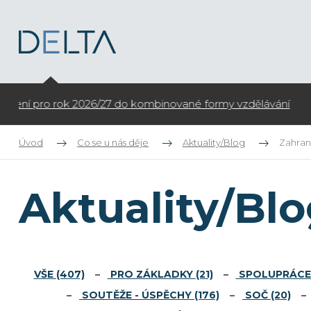
Otevíráme zápis do kroužků pro ZŠ na školní rok 2026/27
Úvod
Co se u nás děje
Aktuality/Blog
Zahrani
Aktuality/Bl
VŠE
(407)
PRO ZÁKLADKY
(21)
SPOLUPRÁCE 
SOUTĚŽE - ÚSPĚCHY
(176)
SOČ
(20)