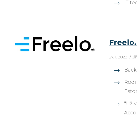
IT te
Freelo.
27. 1. 2022
Ji
Back-
Rodil
Eston
"Uživ
Acco