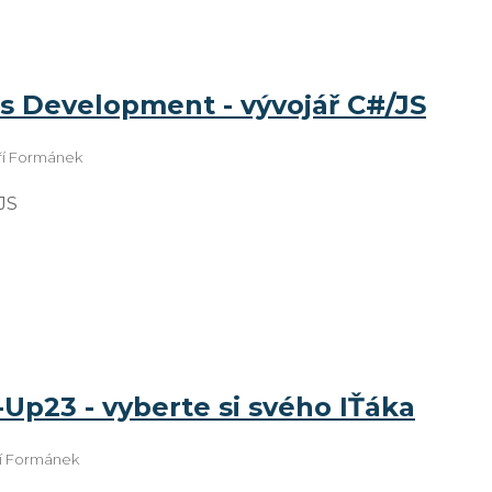
is Development - vývojář C#/JS
iří Formánek
JS
-Up23 - vyberte si svého IŤáka
ří Formánek