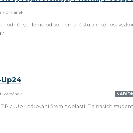
iří Formánek
t k hodně rychlému odbornému růstu a možnost vyzkoušet
ď?
k-Up24
NABÍD
ří Formánek
IT PickUp - párování firem z oblasti IT a našich stude