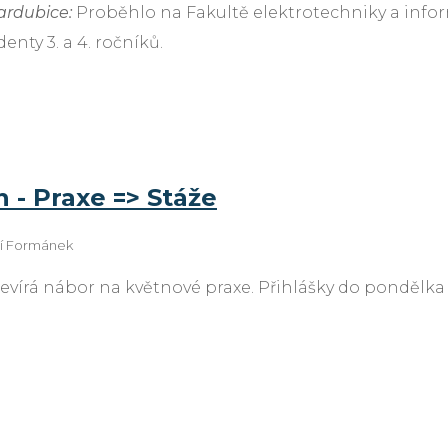
Pardubice:
Proběhlo na Fakultě elektrotechniky a inform
enty 3. a 4. ročníků.
 - Praxe => Stáže
ří Formánek
evírá nábor na květnové praxe. Přihlášky do pondělka 