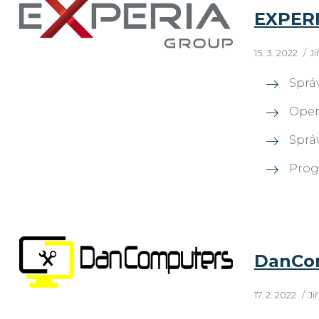
EXPERI
15. 3. 2022
J
Sprá
Oper
Správ
Prog
DanComp
17. 2. 2022
Ji