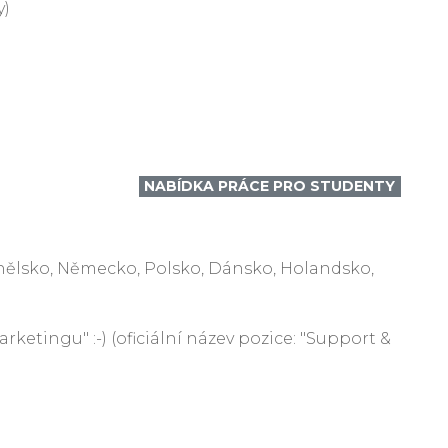
y)
NABÍDKA PRÁCE PRO STUDENTY
panělsko, Německo, Polsko, Dánsko, Holandsko,
etingu" :-) (oficiální název pozice: "Support &