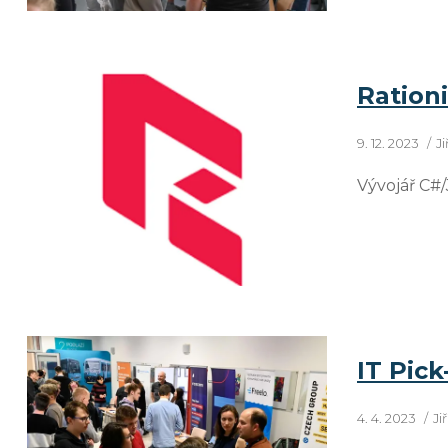
Ration
9. 12. 2023
J
Vývojář C#/
IT Pick
4. 4. 2023
Ji