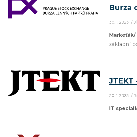
Burza 
30. 1. 2023
J
Markeťák/
základní 
JTEKT -
30. 1. 2023
J
IT speciali