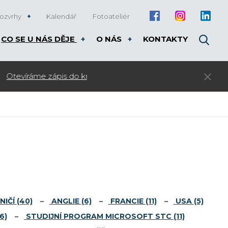
ozvrhy
Kalendář
Fotoateliér
CO SE U NÁS DĚJE
O NÁS
KONTAKTY
3. kolo přijímacího řízení pro rok 20
NIČÍ
(40)
ANGLIE
(6)
FRANCIE
(11)
USA
(5)
6)
STUDIJNÍ PROGRAM MICROSOFT STC
(11)