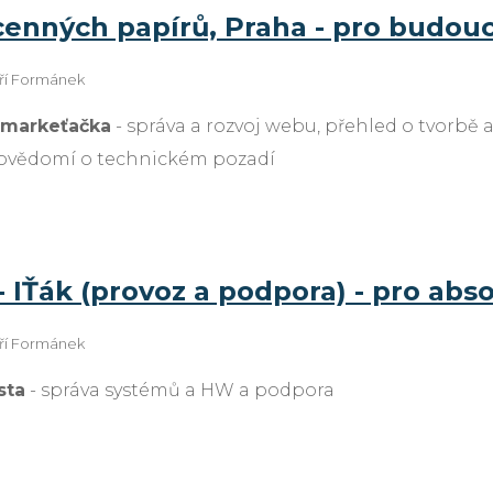
cenných papírů, Praha - pro budouc
iří Formánek
 markeťačka
- správa a rozvoj webu, přehled o tvorbě a
povědomí o technickém pozadí
 IŤák (provoz a podpora) - pro abs
iří Formánek
sta
- správa systémů a HW a podpora