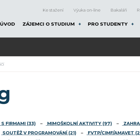
Ke stažení
Výuka on-line
Bakaláři
R
ÚVOD
ZÁJEMCI O STUDIUM
PRO STUDENTY
čí
og
S FIRMAMI
(33)
MIMOŠKOLNÍ AKTIVITY
(97)
ZAHRA
SOUTĚŽ V PROGRAMOVÁNÍ
(21)
FVTP/CIMF/AMAVET
(2