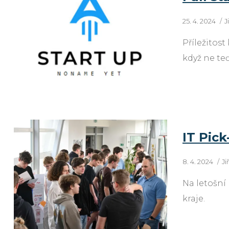
25. 4. 2024
J
Příležitos
když ne te
IT Pic
8. 4. 2024
Ji
Na letošní 
kraje.