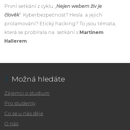
První setkání z cyklu „
Nejen webem živ je
člověk
“. Kyberbezpečnost? Hesla a jejich
prolamování? Etický hacking? To jsou témata,
která se probírala na setkání s
Martinem
Hallerem
.
Možná hledáte
Zájemci o studium
Pro studenty
Co se u nás děje
O nás