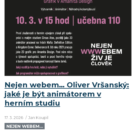
Nejen webem… Oliver Vršanský:
jaké je být animátorem v
herním studiu
17. 3. 2026
Jan Koupil
NEJEN WEBEM…