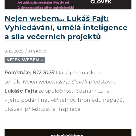
Nejen webem… Lukáš Fajt:
Vyhledávání, umělá inteligence
a síla večerních projektů
9. 12. 2025
Jan Koupil
NEJEN WEBEM…
Pardubice
,
8.12.2025:
Další přednáška ze
seriálu
Nejen webem živ je člověk
představila
Lukáše Fajta
ze společnosti Seznam.cz - a
v jeho podání neuvěřitelnou hromadu nápadů,
ukázek, příležitostí a inspirace.