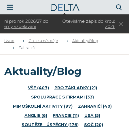
Otevíráme zápis do kroužků pro ZŠ na školní rok
3.
2026/27
Úvod
Co se u nás děje
Aktuality/Blog
Zahraničí
Aktuality/Blog
VŠE
(407)
PRO ZÁKLADKY
(21)
SPOLUPRÁCE S FIRMAMI
(33)
MIMOŠKOLNÍ AKTIVITY
(97)
ZAHRANIČÍ
(40)
ANGLIE
(6)
FRANCIE
(11)
USA
(5)
SOUTĚŽE - ÚSPĚCHY
(176)
SOČ
(20)