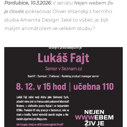
Pardubice
,
10.3.2026:
V seriálu
Nejen webem živ
je člověk
pokračoval Oliver Vršanský z herního
studia Amanita Design. Jaké to vůbec je, být
malým animátorem ve velkém studiu?