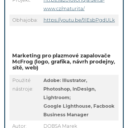
Projekt:
https://a2018vondja.delta-
www.cz/maturita/
Obhajoba:
https://youtu.be/9lEsbPgdULk
Marketing pro plazmové zapalovače
McFrog (logo, grafika, návrh prodejny,
sítě, web)
Použité
Adobe: Illustrator,
nástroje:
Photoshop, InDesign,
Lightroom;
Google Lighthouse, Facbook
Business Manager
Autor:
DOBSA Marek