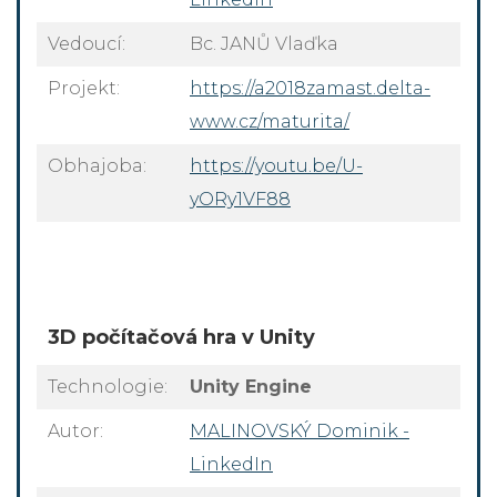
Vedoucí:
Bc. JANŮ Vlaďka
Projekt:
https://a2018zamast.delta-
www.cz/maturita/
Obhajoba:
https://youtu.be/U-
yORy1VF88
3D počítačová hra v Unity
Technologie:
Unity Engine
Autor:
MALINOVSKÝ Dominik -
LinkedIn