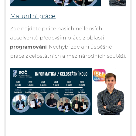
Maturitní práce
Zde najdete práce našich nejlepších
absolventů především práce z oblasti
programování
. Nechybí zde ani úspěšné
práce z celostátních a mezinárodních soutěží.