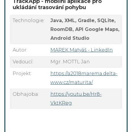
TrackApp - mobilní aplikace pro
ukládání trasování pohybu
Technologie:
Java, XML, Gradle, SQLite,
RoomDB, API Google Maps,
Android Studio
Autor:
MAREK Matyáš - LinkedIn
Vedoucí:
Mgr. MOTTL Jan
Projekt:
https://a2018marema.delta-
www.cz/maturita/
Obhajoba:
https://youtu.be/Hr8-
VktKReg