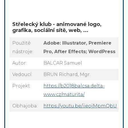
Střelecký klub - animované logo,
grafika, sociální sítě, web, ...
Použité
Adobe: Illustrator, Premiere
nástroje:
Pro, After Effects; WordPress
Autor:
BALCAR Samuel
Vedoucí:
BRUN Richard, Mgr.
Projekt:
https://b2018balcsa.delta-
www.cz/maturita/
Obhajoba:
https://youtu.be/iieojMpmQbU