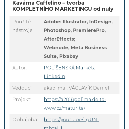
Kavárna Caffelino – tvorba
KOMPLETNÍHO MARKETINGU od nuly
Použité
Adobe: Illustrator, InDesign,
nástroje:
Photoshop, PremierePro,
AfterEffects;
Webnode, Meta Business
Suite, Pixabay
Autor:
POLÍŠENSKÁ Markéta -
LinkedIn
Vedoucí:
akad. mal. VÁCLAVÍK Daniel
Projekt:
https://a2018polima.delta-
www.cz/maturita/
Obhajoba:
https://youtu.be/LgUN-
mhtaIU