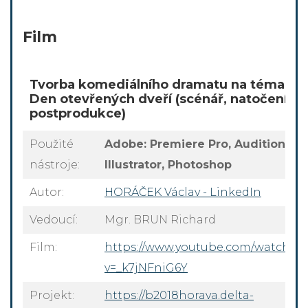
Film
Tvorba komediálního dramatu na téma
Den otevřených dveří (scénář, natočení,
postprodukce)
Použité
Adobe: Premiere Pro, Audition,
nástroje:
Illustrator, Photoshop
Autor:
HORÁČEK Václav - LinkedIn
Vedoucí:
Mgr. BRUN Richard
Film:
https://www.youtube.com/watch?
v=_k7jNFniG6Y
Projekt:
https://b2018horava.delta-