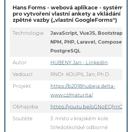
Hans Forms - webová aplikace - systém
pro vytvoření vlastní ankety a vkládání
zpětné vazby („vlastní GoogleForms“)
Technologie:
JavaScript, VueJS, Bootstrap,
NPM, PHP, Laravel, Composer,
PostgreSQL
Autor:
HUBENÝ Jan - LinkedIn
Vedoucí:
RNDr. KOUPIL Jan, Ph.D.
Projekt:
https://b2018hubeja.delta-
www.cz/maturita/
Obhajoba:
https://youtu.be/oGNoEQhnOtY
Soutěže:
3. místo v krajském kole
Středoškolské odborné