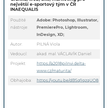
největší e-sportový tým v ČR
INAEQUALIS
Použité
Adobe: Photoshop, Illustrator,
nástroje:
PremierePro, Lightroom,
InDesign, XD;
Autor:
PILNÁ Viola
Vedoucí:
akad. mal. VÁCLAVÍK Daniel
Projekt:
https://a2018pilnvi.delta-
www.cz/maturita/
Obhajoba:
https://youtu.be/dBSq9qzqUO8