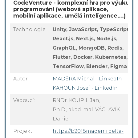
CodeVenture - komplexní hra pro výuku
programování (webová aplikace,
mobilní aplikace, umělá inteligence,…)
Technologie:
Unity, JavaScript, TypeScript,
React.js, Next.js, Node.js,
GraphQL, MongoDB, Redis,
Flutter, Docker, Kubernetes,
TensorFlow, Blender, Figma
Autor:
MADĚRA Michal - LinkedIn
KAHOUN Josef - LinkedIn
Vedoucí:
RNDr. KOUPIL Jan,
Ph.D., akad. mal. VÁCLAVÍK
Daniel
Projekt:
https://b2018mademi.delta-