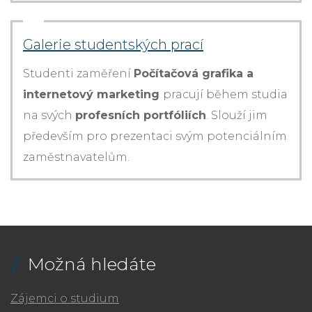
Galerie studentských prací
Studenti zaměření
Počítačová grafika a
internetový marketing
pracují během studia
na svých
profesních portfóliích
. Slouží jim
především pro prezentaci svým potenciálním
zaměstnavatelům.
Možná hledáte
Zájemci o studium