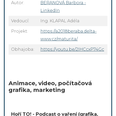
Autor:
BERANOVÁ Barbora -
LinkedIn
Vedoucí:
Ing. KLAPAL Adéla
Projekt:
https://a2018beraba.delta-
www.cz/maturita/
Obhajoba:
https://youtu.be/2IHCcxP74Gc
Animace, video, počítačová
grafika, marketing
Hoří TO! - Podcast o vaření (grafika,