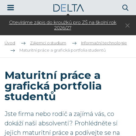
Otevíráme zápis do kroužků pro ZŠ na školní rok
3.
2026/27
Úvod
Zájemci o studium
Informační technologie
Maturitní práce a grafická portfolia studentů
Maturitní práce a
grafická portfolia
studentů
Jste firma nebo rodič a zajímá vás, co
dokáží naši absolventi? Prohlédněte si
jejich maturitní práce a podívejte se na