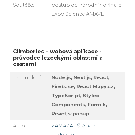
Soutěže:
postup do národního finále
Expo Science AMAVET
Climberies – webová aplikace -
průvodce lezeckými oblastmi a
cestami
Technologie:
Node.js, Next.js, React,
Firebase, React Mapy.cz,
TypeScript, Styled
Components, Formik,
Reactjs-popup
Autor:
ZAMAZAL Štěpán -
LinkedIn