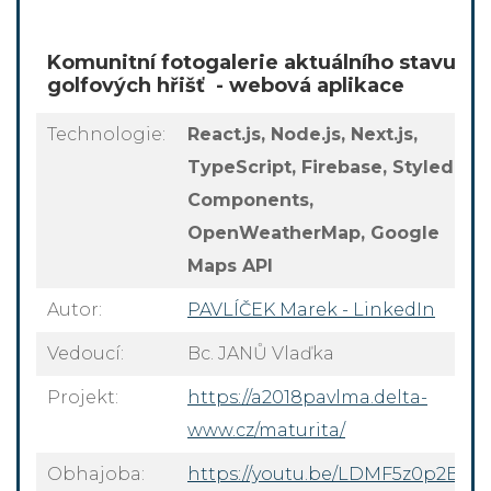
Komunitní fotogalerie aktuálního stavu
golfových hřišť - webová aplikace
Technologie:
React.js, Node.js, Next.js,
TypeScript, Firebase, Styled
Components,
OpenWeatherMap, Google
Maps API
Autor:
PAVLÍČEK Marek - LinkedIn
Vedoucí:
Bc. JANŮ Vlaďka
Projekt:
https://a2018pavlma.delta-
www.cz/maturita/
Obhajoba:
https://youtu.be/LDMF5z0p2BI