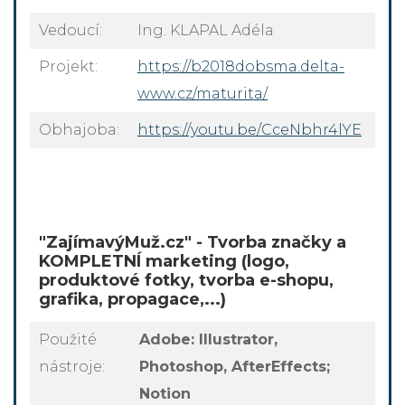
Vedoucí:
Ing. KLAPAL Adéla
Projekt:
https://b2018dobsma.delta-
www.cz/maturita/
Obhajoba:
https://youtu.be/CceNbhr4lYE
"ZajímavýMuž.cz" - Tvorba značky a
KOMPLETNÍ marketing (logo,
produktové fotky, tvorba e-shopu,
grafika, propagace,...)
Použité
Adobe: Illustrator,
nástroje:
Photoshop, AfterEffects;
Notion