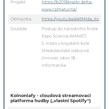
Projekt:
https://b2018kratkr.delta-
www.cz/maturita/
Obhajoba:
https://youtu.be/ek9MIda_Its
Soutěže:
Postup do národního finále
Expo Science AMAVET,
5. místo v krajském kole
Středoškolské odborné
činnosti, obor 18 -
Informatika
Koinoniafy - cloudová streamovací
platforma hudby („vlastní Spotify“)