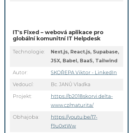
IT's Fixed – webová aplikace pro
globální komunitní IT Helpdesk
Technologie:
Next.js, React.js, Supabase,
JSX, Babel, BaaS, Tailwind
Autor:
SKOŘEPA Viktor - LinkedIn
Vedoucí:
Bc. JANŮ Vlaďka
Projekt:
https://b2018skorvi.delta-
www.cz/maturita/
Obhajoba:
https://youtu.be/17-
f9u0xtWw