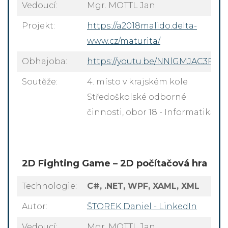
Vedoucí:
Mgr. MOTTL Jan
Projekt:
https://a2018malido.delta-
www.cz/maturita/
Obhajoba:
https://youtu.be/NNlGMJAC3Ps
Soutěže:
4. místo v krajském kole
Středoškolské odborné
činnosti, obor 18 - Informatika
2D Fighting Game – 2D počítačová hra
Technologie:
C#, .NET, WPF, XAML, XML
Autor:
ŠTOREK Daniel - LinkedIn
Vedoucí:
Mgr. MOTTL Jan