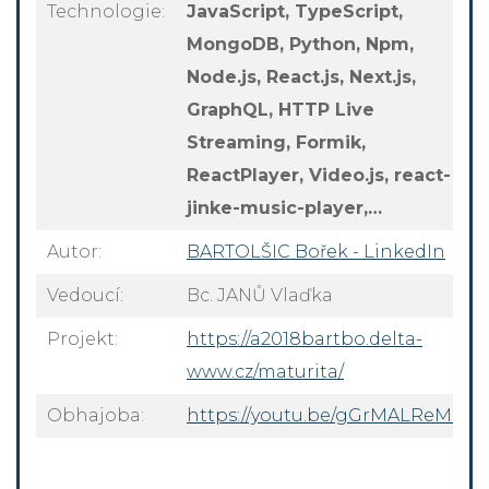
Technologie:
JavaScript, TypeScript,
MongoDB, Python, Npm,
Node.js, React.js, Next.js,
GraphQL, HTTP Live
Streaming, Formik,
ReactPlayer, Video.js, react-
jinke-music-player,…
Autor:
BARTOLŠIC Bořek - LinkedIn
Vedoucí:
Bc. JANŮ Vlaďka
Projekt:
https://a2018bartbo.delta-
www.cz/maturita/
Obhajoba:
https://youtu.be/gGrMALReMo4