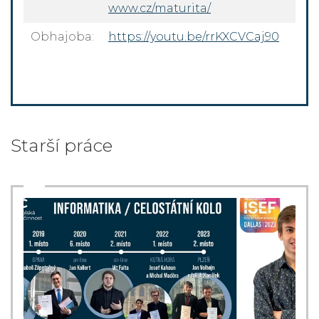
www.cz/maturita/
Obhajoba:
https://youtu.be/rrKXCVCaj90
Starší práce