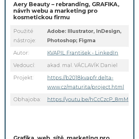
Aery Beauty – rebranding,
GRAFIKA,
návrh webu
a marketing pro
kosmetickou firmu
Použité
Adobe: Illustrator, InDesign,
nástroje:
Photoshop; Figma
Autor:
KVAPIL František - LinkedIn
Vedoucí:
akad. mal. VÁCLAVÍK Daniel
Projekt:
https://b2018kvapfr.delta-
www.cz/maturita/project.html
Obhajoba:
https://youtu.be/hCcCzcP_8mM
Grafika, web, sítě, marketing pro