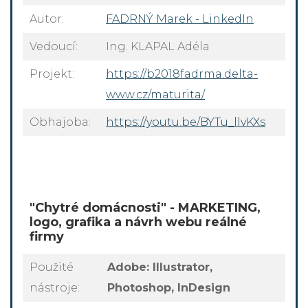
Autor:
FADRNÝ Marek - LinkedIn
Vedoucí:
Ing. KLAPAL Adéla
Projekt:
https://b2018fadrma.delta-
www.cz/maturita/
Obhajoba:
https://youtu.be/BYTu_llvKXs
"Chytré domácnosti" - MARKETING,
logo, grafika a návrh webu reálné
firmy
Použité
Adobe: Illustrator,
nástroje:
Photoshop, InDesign