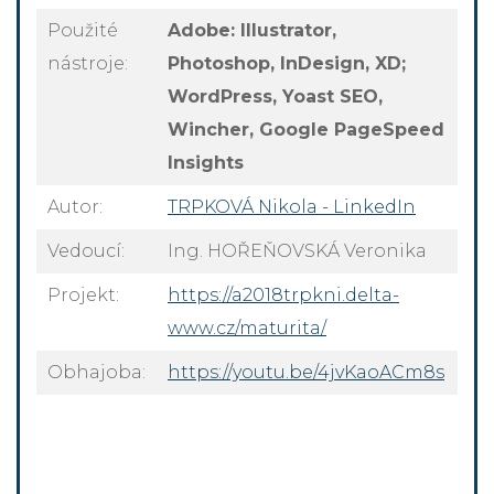
Použité
Adobe: Illustrator,
nástroje:
Photoshop, InDesign, XD;
WordPress, Yoast SEO,
Wincher, Google PageSpeed
Insights
Autor:
TRPKOVÁ Nikola - LinkedIn
Vedoucí:
Ing. HOŘEŇOVSKÁ Veronika
Projekt:
https://a2018trpkni.delta-
www.cz/maturita/
Obhajoba:
https://youtu.be/4jvKaoACm8s