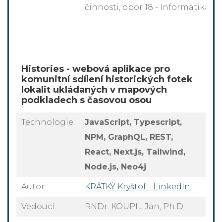
činnosti, obor 18 - Informatika
Histories - webová aplikace pro
komunitní sdílení historických fotek
lokalit ukládaných v mapových
podkladech s časovou osou
Technologie:
JavaScript, Typescript,
NPM, GraphQL, REST,
React, Next.js, Tailwind,
Node.js, Neo4j
Autor:
KRÁTKÝ Kryštof - LinkedIn
Vedoucí:
RNDr. KOUPIL Jan, Ph.D.