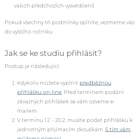
vašich předchozích vysvědčení)
Pokud všechny tři podmínky splníte, vezmeme vás
do vyššího ročníku.
Jak se ke studiu přihlásit?
Postup je následující:
Kdykoliv můžete vyplnit
předběžnou
přihlášku on-line
. Před termínem podání
závazných přihlášek se vám ozveme e-
mailem.
V termínu 1.2. - 20.2. musíte podat přihlášku k
jednotným přijímacím zkouškám.
S tím vám
můžeme pomoci.