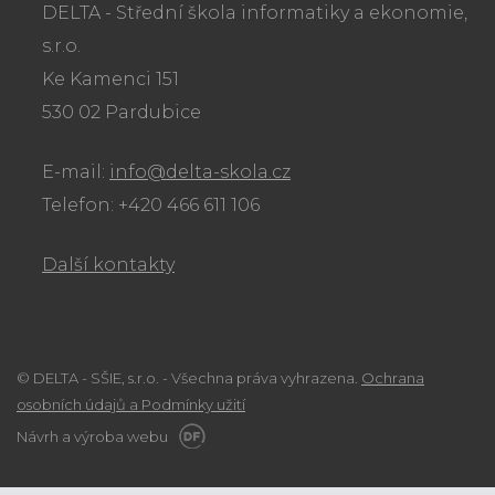
DELTA - Střední škola informatiky a ekonomie,
s.r.o.
Ke Kamenci 151
530 02 Pardubice
E-mail:
info@delta-skola.cz
Telefon: +420 466 611 106
Další kontakty
© DELTA - SŠIE, s.r.o. - Všechna práva vyhrazena.
Ochrana
osobních údajů a Podmínky užití
Návrh a výroba webu