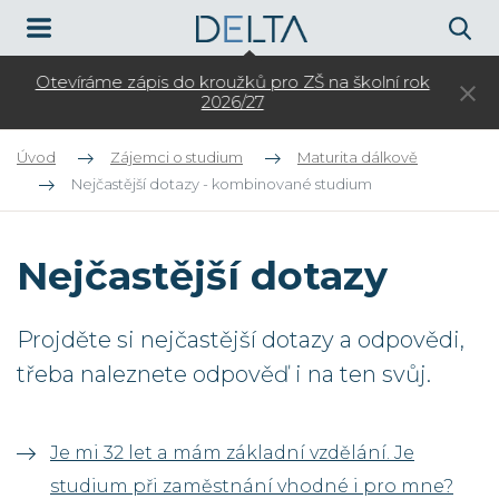
Otevíráme zápis do kroužků pro ZŠ na školní rok
3.
2026/27
Úvod
Zájemci o studium
Maturita dálkově
Nejčastější dotazy - kombinované studium
Nejčastější dotazy
Projděte si nejčastější dotazy a odpovědi,
třeba naleznete odpověď i na ten svůj.
Je mi 32 let a mám základní vzdělání. Je
studium při zaměstnání vhodné i pro mne?