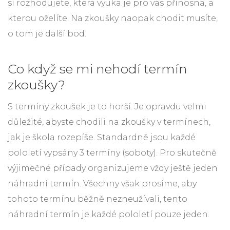
si rozhodujete, která výuka je pro vás přínosná, a
kterou oželíte. Na zkoušky naopak chodit musíte,
o tom je další bod.
Co když se mi nehodí termín
zkoušky?
S termíny zkoušek je to horší. Je opravdu velmi
důležité, abyste chodili na zkoušky v termínech,
jak je škola rozepíše. Standardně jsou každé
pololetí vypsány 3 termíny (soboty). Pro skutečně
výjimečné případy organizujeme vždy ještě jeden
náhradní termín. Všechny však prosíme, aby
tohoto termínu běžně nezneužívali, tento
náhradní termín je každé pololetí pouze jeden.