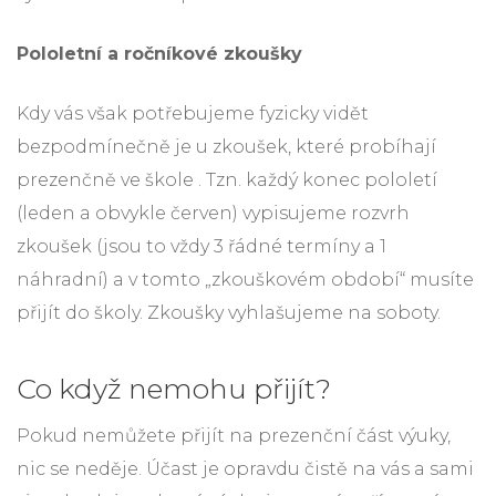
Pololetní a ročníkové zkoušky
Kdy vás však potřebujeme fyzicky vidět
bezpodmínečně je u zkoušek, které probíhají
prezenčně ve škole . Tzn. každý konec pololetí
(leden a obvykle červen) vypisujeme rozvrh
zkoušek (jsou to vždy 3 řádné termíny a 1
náhradní) a v tomto „zkouškovém období“ musíte
přijít do školy. Zkoušky vyhlašujeme na soboty.
Co když nemohu přijít?
Pokud nemůžete přijít na prezenční část výuky,
nic se neděje. Účast je opravdu čistě na vás a sami