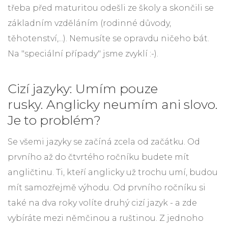
třeba před maturitou odešli ze školy a skončili se
základním vzděláním (rodinné důvody,
těhotenství,...). Nemusíte se opravdu ničeho bát.
Na "speciální případy" jsme zvyklí :-).
Cizí jazyky: Umím pouze
rusky. Anglicky neumím ani slovo.
Je to problém?
Se všemi jazyky se začíná zcela od začátku. Od
prvního až do čtvrtého ročníku budete mít
angličtinu. Ti, kteří anglicky už trochu umí, budou
mít samozřejmě výhodu. Od prvního ročníku si
také na dva roky volíte druhý cizí jazyk - a zde
vybíráte mezi němčinou a ruštinou. Z jednoho