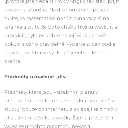
(protože jste třeba žili rok v Anglii) tak stačí přijít
pouze na zkoušku. Na druhou stranu pokud
tušíte, že matematika není zrovna vaše silná
stránka a cítíte, že by to chtělo trošku vysvětlit a
procvičit, bylo by dobré na její výuku chodit
pokud možno pravidelně. Vyberte si pak podle
rozvrhu, na kterou výuku přijedete, a kterou
oželíte.
Předměty označené „dis.“
Předměty, které jsou v učebním plánu v
příslušném ročníku označené zkratkou „dis.“ se
studují pouze po internetu a skládají se z nich v
příslušném ročníku zkoušky. Žádná prezenční
výuka se u těchto předmětů nekoná.