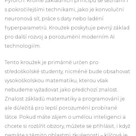
PyTorch. Kromě základních principů se seznámí i
s pokročilejšími technikami, jako je konvoluční
neuronová síť, práce s daty nebo ladění
hyperparametrů. Kroužek poskytuje pevný základ
pro další rozvoj a porozumění moderním AI
technologiím.
Tento kroužek je primárně určen pro
středoškolské studenty, nicméně bude obsahovat
vysokoškolskou matematiku, kterou však
nebudeme vyžadovat jako předchozí znalost.
Znalost základů matematiky a programování je
ale důležitá pro lepší porozumění probírané
látce. Pokud máte zájem o umělou inteligenci a
chcete si rozšířit obzory, můžete se přihlásit, i když
nemáte s těmito oblastmi zkušenosti – klíčová je