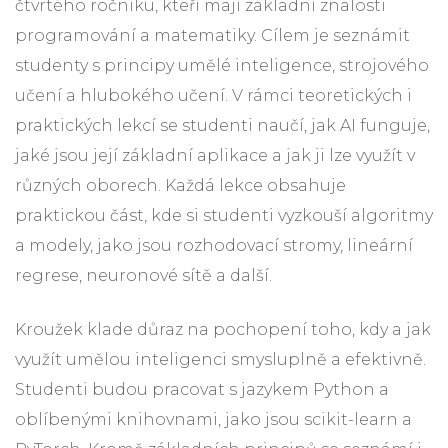
čtvrtého ročníku, kteří mají základní znalosti
programování a matematiky. Cílem je seznámit
studenty s principy umělé inteligence, strojového
učení a hlubokého učení. V rámci teoretických i
praktických lekcí se studenti naučí, jak AI funguje,
jaké jsou její základní aplikace a jak ji lze využít v
různých oborech. Každá lekce obsahuje
praktickou část, kde si studenti vyzkouší algoritmy
a modely, jako jsou rozhodovací stromy, lineární
regrese, neuronové sítě a další.
Kroužek klade důraz na pochopení toho, kdy a jak
využít umělou inteligenci smysluplně a efektivně.
Studenti budou pracovat s jazykem Python a
oblíbenými knihovnami, jako jsou scikit-learn a