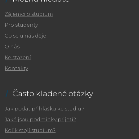
Zájemci o studium
Pro studenty
Co se u nás děje
O nás
Ke stažení
Kontakty
Často kladené otázky
Jak podat přihlášku ke studiu?
Jaké jsou podmínky přijetí?
Kolik stojí studium?