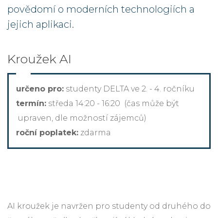
povědomí o moderních technologiích a
jejich aplikaci.
Kroužek AI
určeno pro:
studenty DELTA ve 2. - 4. ročníku
termín:
středa
14:20
- 16:20 (čas může být
upraven, dle možností zájemců)
roční poplatek:
zdarma
AI kroužek je navržen pro studenty od druhého do