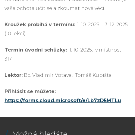
vaše ochota učit se a zkoumat nové věci!
Kroužek probíhá v termínu:
1. 10. 2025 - 3. 12. 2025
(10 lekcí)
Termín úvodní schůzky:
1. 10. 2025
,
v místnosti
317
Lektor:
Bc. Vladimír Votava,
Tomáš Kubišta
Přihlásit se můžete:
https://forms.cloud.microsoft/e/Lb7zD5MTLu
Možná hledáte