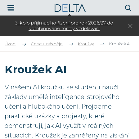
k
3. kolo přijímacího řízení pro rok 2026/27 do
Otev
kombinované formy vzdělávání
Úvod
Co se u nás děje
Kroužky
Kroužek AI
Kroužek AI
V našem AI kroužku se studenti naučí
základy umělé inteligence, strojového
učení a hlubokého učení. Projdeme
praktické ukázky a projekty, které
demonstrují, jak AI využít v reálných
situacích. Kroužek je zaměřený na získání