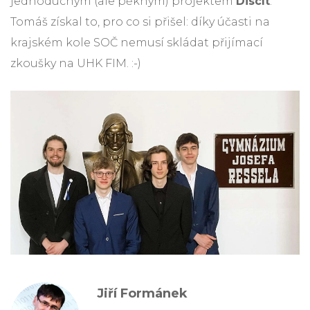
jednoduchým (ale pěkným) projektem
DiscIt
.
Tomáš získal to, pro co si přišel: díky účasti na
krajském kole SOČ nemusí skládat přijímací
zkoušky na UHK FIM. :-)
Jiří Formánek