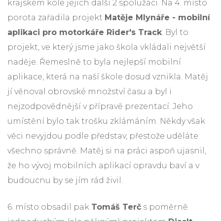
krajském kole jejich další 2 spolužáci. Na 4. místo
porota zařadila projekt
Matěje Mlynáře - mobilní
aplikaci pro motorkáře Rider's Track
. Byl to
projekt, ve který jsme jako škola vkládali největší
naděje. Řemeslně to byla nejlepší mobilní
aplikace, která na naší škole dosud vznikla. Matěj
jí věnoval obrovské množství času a byl i
nejzodpovědnější v přípravě prezentací. Jeho
umístění bylo tak trošku zklámáním. Někdy však
věci nevyjdou podle představ, přestože uděláte
všechno správně. Matěj si na práci aspoň ujasnil,
že ho vývoj mobilních aplikací opravdu baví a v
budoucnu by se jím rád živil.
6. místo obsadil pak
Tomáš Terč
s poměrně