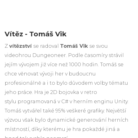
Vítěz - Tomáš Vik
Z
vítězství
se radoval
Tomáš Vik
se svou
videohrou Dungeoneer. Podle časomíry strávil
jejím vývojem již více než 1000 hodin. Tomáš se
chce věnovat vývoji her v budoucnu
profesionálně a i to bylo důvodem volby tématu
jeho práce. Hra je 2D bojovka v retro
stylu programovaná v C# v herním enginu Unity.
Tomáš vytvářel také 95% veškeré grafiky. Největší
výzvou však bylo dynamické generování herních
místností, díky kterému je hra pokaždé jiná a