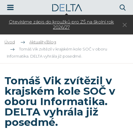
Otevíráme zápis do kroužků pro ZŠ na školní rok
3.
2026/27
Úvod
Aktuality/Blog
Tomáš Vik zvítězil v krajském kole SOČ v oboru
Informatika. DELTA vyhrála již posedmé.
Tomáš Vik zvítězil v
krajském kole SOČ v
oboru Informatika.
DELTA vyhrála již
posedmé.