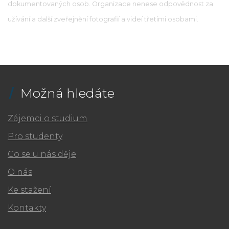
dokumentovaných osob. Organizace nenese odpovědnost za
užívání a další zveřejnění fotografií a videí třetími osobami.
Možná hledáte
Zájemci o studium
Pro studenty
Co se u nás děje
O nás
Ke stažení
Kontakty