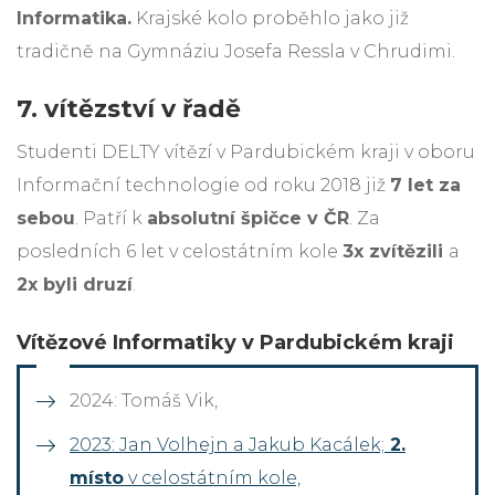
Informatika.
Krajské kolo proběhlo jako již
tradičně na Gymnáziu Josefa Ressla v Chrudimi.
7. vítězství v řadě
Studenti DELTY vítězí v Pardubickém kraji v oboru
Informační technologie od roku 2018 již
7 let za
sebou
. Patří k
absolutní špičce v ČR
. Za
posledních 6 let v celostátním kole
3x zvítězili
a
2x byli druzí
.
Vítězové Informatiky v Pardubickém kraji
2024: Tomáš Vik,
2023: Jan Volhejn a Jakub Kacálek;
2.
místo
v celostátním kole,