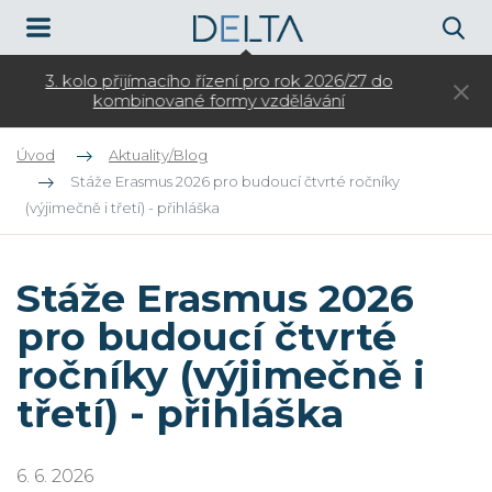
Otevíráme zápis do kroužků pro ZŠ na školní rok
3.
2026/27
Úvod
Aktuality/Blog
Stáže Erasmus 2026 pro budoucí čtvrté ročníky
(výjimečně i třetí) - přihláška
Stáže Erasmus 2026
pro budoucí čtvrté
ročníky (výjimečně i
třetí) - přihláška
6. 6. 2026