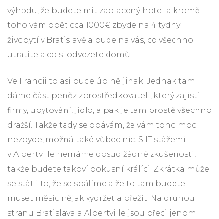
výhodu, že budete mít zaplacený hotel a kromě
toho vám opět cca 1000€ zbyde na 4 týdny
živobytí v Bratislavě a bude na vás, co všechno
utratíte a co si odvezete domů.
Ve Francii to asi bude úplně jinak. Jednak tam
dáme část peněz zprostředkovateli, který zajistí
firmy, ubytování, jídlo, a pak je tam prostě všechno
dražší. Takže tady se obávám, že vám toho moc
nezbyde, možná také vůbec nic. S IT stážemi
v Albertville nemáme dosud žádné zkušenosti,
takže budete takoví pokusní králíci. Zkrátka může
se stát i to, že se spálíme a že to tam budete
muset měsíc nějak vydržet a přežít. Na druhou
stranu Bratislava a Albertville jsou přeci jenom