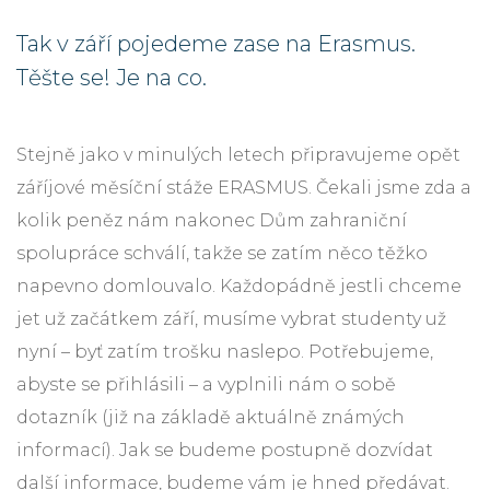
Tak v září pojedeme zase na Erasmus.
Těšte se! Je na co.
Stejně jako v minulých letech připravujeme opět
záříjové měsíční stáže ERASMUS. Čekali jsme zda a
kolik peněz nám nakonec Dům zahraniční
spolupráce schválí, takže se zatím něco těžko
napevno domlouvalo. Každopádně jestli chceme
jet už začátkem září, musíme vybrat studenty už
nyní – byť zatím trošku naslepo. Potřebujeme,
abyste se přihlásili – a vyplnili nám o sobě
dotazník (již na základě aktuálně známých
informací). Jak se budeme postupně dozvídat
další informace, budeme vám je hned předávat.