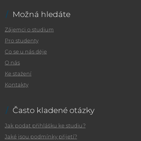
Možná hledáte
Zájemci o studium
Pro studenty
Co se u nás děje
O nás
Ke stažení
Kontakty
Často kladené otázky
Jak podat přihlášku ke studiu?
Jaké jsou podmínky přijetí?