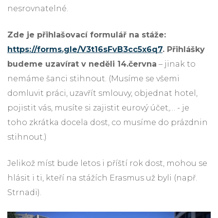
nesrovnatelné.
Zde je přihlašovací formulář na stáže:
https://forms.gle/V3t16sFvB3cc5x6q7
. Přihlášky
budeme uzavírat v neděli 14.června
– jinak to
nemáme šanci stihnout. (Musíme se všemi
domluvit práci, uzavřít smlouvy, objednat hotel,
pojistit vás, musíte si zajistit eurový účet,… - je
toho zkrátka docela dost, co musíme do prázdnin
stihnout.)
Jelikož míst bude letos i příští rok dost, mohou se
hlásit i ti, kteří na stážích Erasmus už byli (např.
Strnadi).