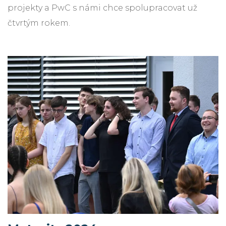
projekty a PwC s námi chce spolupracovat už
čtvrtým rokem.