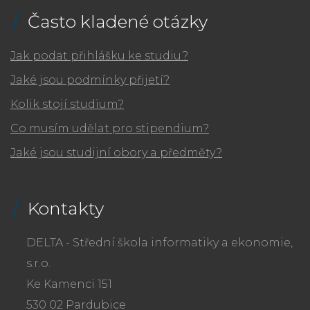
Často kladené otázky
Jak podat přihlášku ke studiu?
Jaké jsou podmínky přijetí?
Kolik stojí studium?
Co musím udělat pro stipendium?
Jaké jsou studijní obory a předměty?
Kontakty
DELTA - Střední škola informatiky a ekonomie,
s.r.o.
Ke Kamenci 151
530 02 Pardubice