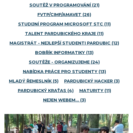
SOUTĚŽ V PROGRAMOVÁNÍ
(21)
FVTP/CIMF/AMAVET
(26)
STUDIJNÍ PROGRAM MICROSOFT STC
(11)
TALENT PARDUBICKÉHO KRAJE
(11)
MAGISTRÁT - NEJLEPŠÍ STUDENTI PARDUBIC
(12)
BOBŘÍK INFORMATIKY
(13)
SOUTĚŽE - ORGANIZUJEME
(24)
NABÍDKA PRÁCE PRO STUDENTY
(13)
MLADÝ ŘEMESLNÍK
(5)
PARDUBICKÝ HACKER
(3)
PARDUBICKÝ KRAŤAS
(4)
MATURITY
(11)
NEJEN WEBEM…
(3)