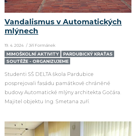
Vandalismus v Automatických
mlýnech
19. 4. 2024
Jiří Formánek
MIMOŠKOLNÍ AKTIVITY
PARDUBICKÝ KRAŤAS
SOUTĚŽE - ORGANIZUJEME
Studenti SŠ DELTA škola Pardubice
posprejovali fasádu památkově chráněné
budovy Automatické mlýny architekta Gočára.
Majitel objektu Ing. Smetana zuří.