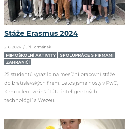
Stáže Erasmus 2024
2. 6. 2024
Jiří Formánek
MIMOŠKOLNÍ AKTIVITY
SPOLUPRÁCE S FIRMAMI
ZAHRANIČÍ
25 studentů vyrazilo na měsíční pracovní stáže
do bratislavských firem. Letos jsme hosty v PwC,
Kempelenove inštitútu inteligentných
technológií a Wezeu.