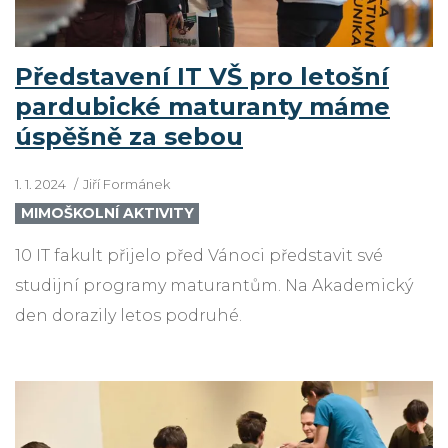
Představení IT VŠ pro letošní
pardubické maturanty máme
úspěšně za sebou
1. 1. 2024
Jiří Formánek
MIMOŠKOLNÍ AKTIVITY
10 IT fakult přijelo před Vánoci představit své
studijní programy maturantům. Na Akademický
den dorazily letos podruhé.