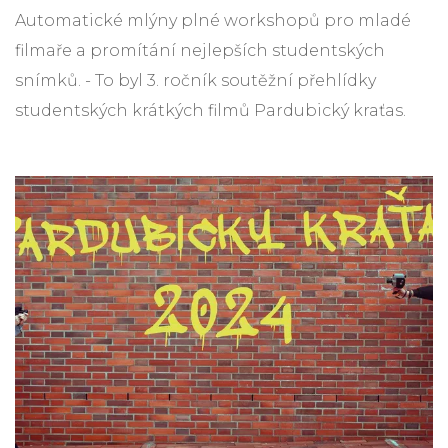
Automatické mlýny plné workshopů pro mladé
filmaře a promítání nejlepších studentských
snímků. - To byl 3. ročník soutěžní přehlídky
studentských krátkých filmů Pardubický kraťas.