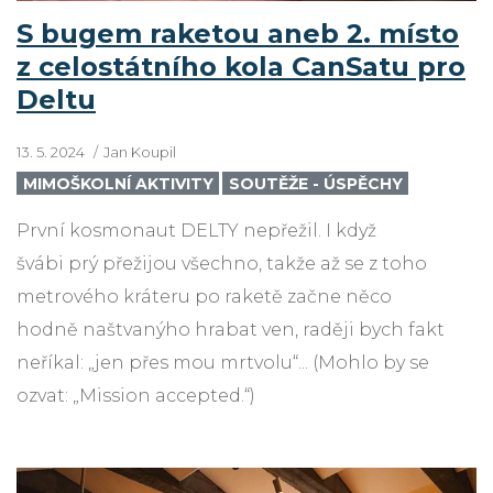
S bugem raketou aneb 2. místo
z celostátního kola CanSatu pro
Deltu
13. 5. 2024
Jan Koupil
MIMOŠKOLNÍ AKTIVITY
SOUTĚŽE - ÚSPĚCHY
První kosmonaut DELTY nepřežil. I když
švábi prý přežijou všechno, takže až se z toho
metrového kráteru po raketě začne něco
hodně naštvanýho hrabat ven, raději bych fakt
neříkal: „jen přes mou mrtvolu“... (Mohlo by se
ozvat: „Mission accepted.“)