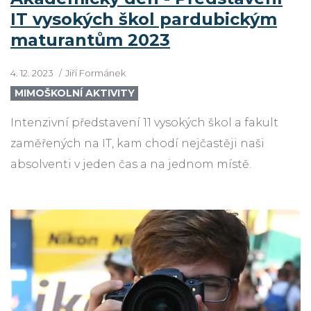
IT vysokých škol pardubickým
maturantům 2023
4. 12. 2023
Jiří Formánek
MIMOŠKOLNÍ AKTIVITY
Intenzivní představení 11 vysokých škol a fakult
zaměřených na IT, kam chodí nejčastěji naši
absolventi v jeden čas a na jednom místě.