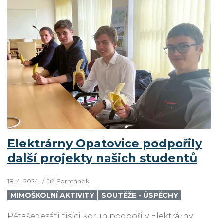
Elektrárny Opatovice podpořily
další projekty našich studentů
18. 4. 2024
Jiří Formánek
MIMOŠKOLNÍ AKTIVITY
SOUTĚŽE - ÚSPĚCHY
Pětašedesáti tisíci korun podpořily Elektrárny