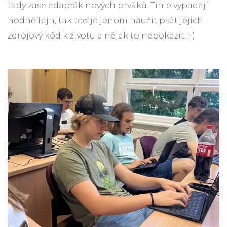
tady zase adapťák nových prváků. Tihle vypadají
hodně fajn, tak teď je jenom naučit psát jejich
zdrojový kód k životu a nějak to nepokazit. :-)