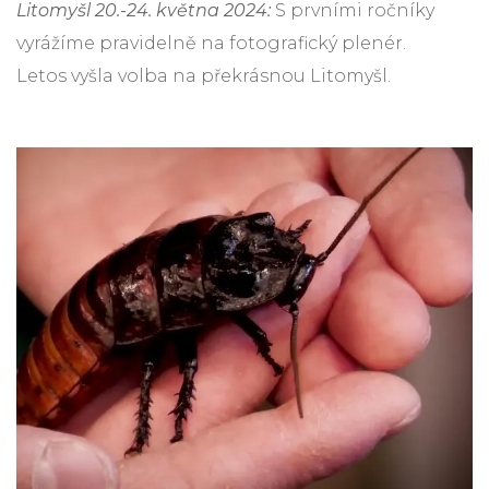
Litomyšl 20.-24. května 2024:
S prvními ročníky
vyrážíme pravidelně na fotografický plenér.
Letos vyšla volba na překrásnou Litomyšl.