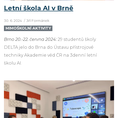
Letní škola AI v Brně
30. 6. 2024
Jiří Formánek
MIMOŠKOLNÍ AKTIVITY
Brno 20.-22. června 2024:
29 studentů školy
DELTA jelo do Brna do Ústavu přístrojové
techniky Akademie věd ČR na 3denní letní
školu AI.