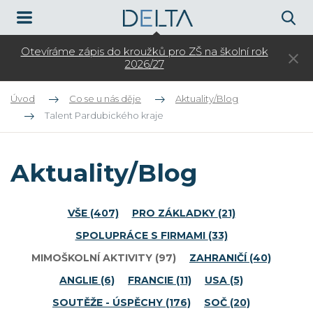
k
3. kolo přijímacího řízení pro rok 2026/27 do
Otev
kombinované formy vzdělávání
Úvod
Co se u nás děje
Aktuality/Blog
Talent Pardubického kraje
Aktuality/Blog
VŠE
(407)
PRO ZÁKLADKY
(21)
SPOLUPRÁCE S FIRMAMI
(33)
MIMOŠKOLNÍ AKTIVITY
(97)
ZAHRANIČÍ
(40)
ANGLIE
(6)
FRANCIE
(11)
USA
(5)
SOUTĚŽE - ÚSPĚCHY
(176)
SOČ
(20)