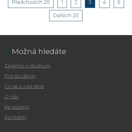
Předchozích 20
1
2
3
(aktuální)
4
5
Dalších 20
Možná hledáte
Zájemci o studium
Pro studenty
Co se u nás děje
O nás
Ke stažení
Kontakty