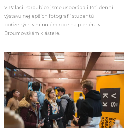
V Paláci Pardubice jsme uspořádali 14ti denní
výstavu nejlepších fotografií studentů
pořízených v minulém roce na plenéru v
Broumovském klášteře.