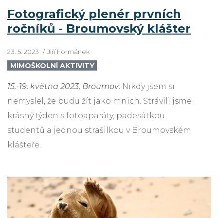
Fotografický plenér prvních
ročníků - Broumovský klášter
23. 5. 2023
Jiří Formánek
MIMOŠKOLNÍ AKTIVITY
15.-19. května 2023, Broumov:
Nikdy jsem si
nemyslel, že budu žít jako mnich. Strávili jsme
krásný týden s fotoaparáty, padesátkou
studentů a jednou strašilkou v Broumovském
klášteře.