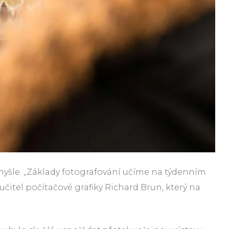
omyšle. „Základy fotografování učíme na týdenním
učitel počítačové grafiky Richard Brun, který na