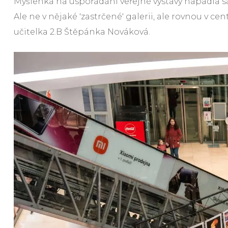
Myšlenka na uspořádání veřejné výstavy napadla sam
Ale ne v nějaké 'zastrčené' galerii, ale rovnou v ce
učitelka 2.B Štěpánka Nováková.