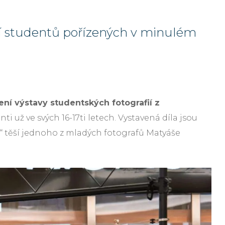
fií studentů pořízených v minulém
jení výstavy studentských fotografií z
i už ve svých 16-17ti letech. Vystavená díla jsou
le,“ těší jednoho z mladých fotografů Matyáše