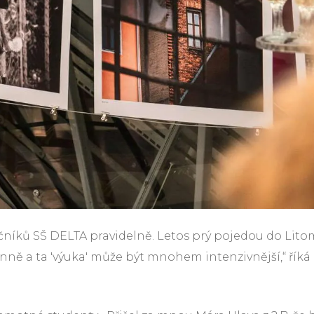
 ročníků SŠ DELTA pravidelně. Letos prý pojedou do Lit
enně a ta 'výuka' může být mnohem intenzivnější,“ říká 