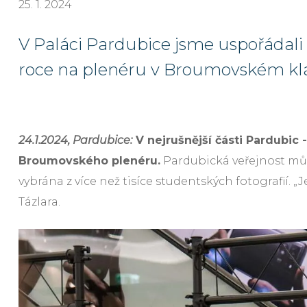
25. 1. 2024
V Paláci Pardubice jsme uspořádali 
roce na plenéru v Broumovském klá
24.1.2024, Pardubice:
V nejrušnější části Pardubic 
Broumovského plenéru.
Pardubická veřejnost může 
vybrána z více než tisíce studentských fotografií. „
Tázlara.