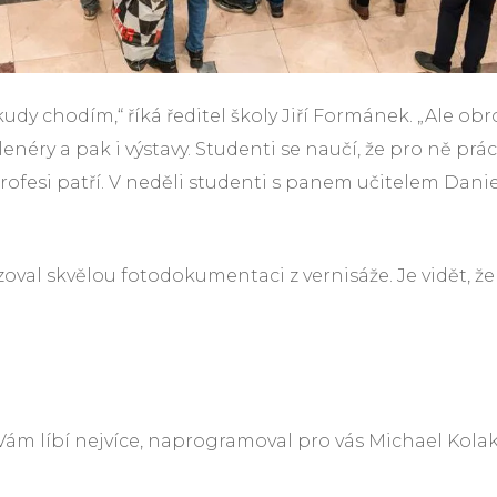
udy chodím,“ říká ředitel školy Jiří Formánek. „Ale o
plenéry a pak i výstavy. Studenti se naučí, že pro ně p
ich profesi patří. V neděli studenti s panem učitelem Da
oval skvělou fotodokumentaci z vernisáže. Je vidět, že 
e Vám líbí nejvíce, naprogramoval pro vás Michael Kolak