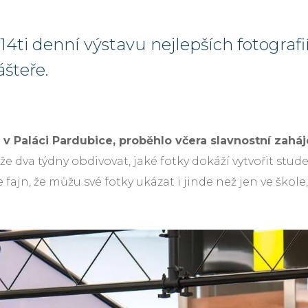
14ti denní výstavu nejlepších fotogra
šteře.
- v Paláci Pardubice, proběhlo včera slavnostní zahá
dva týdny obdivovat, jaké fotky dokáží vytvořit student
Je fajn, že můžu své fotky ukázat i jinde než jen ve ško