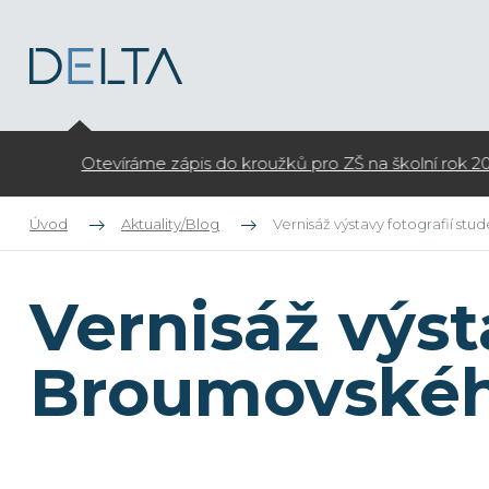
Otevíráme zápis do kroužků pro ZŠ na školní rok 2026/27
Úvod
Aktuality/Blog
Vernisáž výstavy fotografií st
Vernisáž výst
Broumovskéh