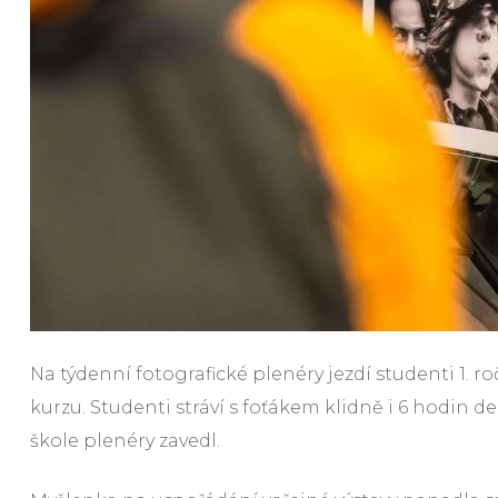
Na týdenní fotografické plenéry jezdí studenti 1.
kurzu. Studenti stráví s foťákem klidně i 6 hodin d
škole plenéry zavedl.