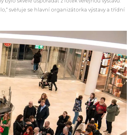
 bylo skvělé uspořádat z fotek veřejnou výstavu.
o,“ svěřuje se hlavní organizátorka výstavy a třídní