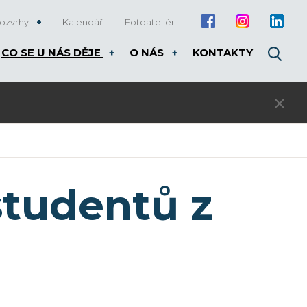
ozvrhy
Kalendář
Fotoateliér
CO SE U NÁS DĚJE
O NÁS
KONTAKTY
3. kolo přijímacího řízení pro rok 20
 studentů z