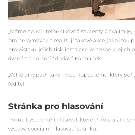
„Máme neuvěřitelně šikovné studenty. Chválím je, k
pro ně vymýšlejí a realizují takové akce, jako jsou 
pro výstavu, jejich tisk, instalace, že to vše k jej
dvanácté do noci,“ dodává Formánek.
„Velké díky patří také Filipu Kopeckému, který pořiz
ředitel.
Stránka pro hlasování
Pokud byste chtěli hlasovat, které tři fotografie s
výstavy) speciální hlasovací stránku: