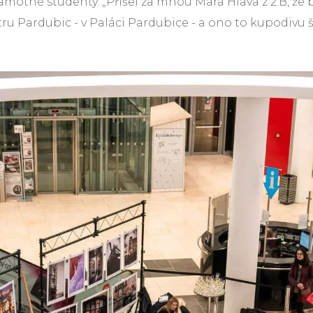
otné studenty. „Přišel za mnou Mára Hlava z 2.B, že by
ntru Pardubic - v Paláci Pardubice - a ono to kupodivu šl