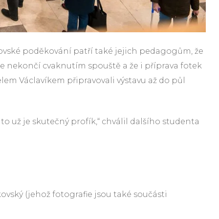
brovské poděkování patří také jejich pedagogům, že
ráce nekončí cvaknutím spouště a že i příprava fotek
nielem Václavíkem připravovali výstavu až do půl
to už je skutečný profík,“ chválil dalšího studenta
ovský (jehož fotografie jsou také součásti