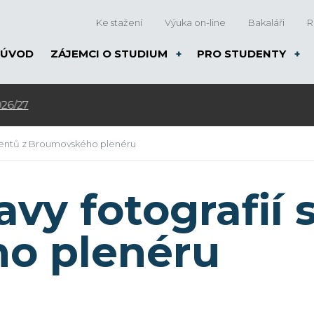
Ke stažení
Výuka on-line
Bakaláři
R
ÚVOD
ZÁJEMCI O STUDIUM
PRO STUDENTY
udentů z Broumovského plenéru
avy fotografií
o plenéru