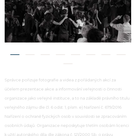
Správce pořizuje fotografie a videa z pořádaných akcí za
účelem prezentace akce a informování veřejnosti o činnosti
organizace jako veřejné instituce, a to na základě právního titulu
veřejného zájmu dle čl. 6 odst. 1, písm. e) Nařízení č. 679/2016
Nařízení o ochraně fyzických osob v souvislosti se zpracováním
osobních údajů. Organizace neposkytuje třetím osobám licenci
k užití autorského díla dle zákona č. 121/2000 Sb. o právu