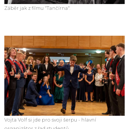
Záběr jak z filmu "Tančírna".
Vojta Volf si jde pro svoji šerpu - hlavní
organizátor z řad studentů.