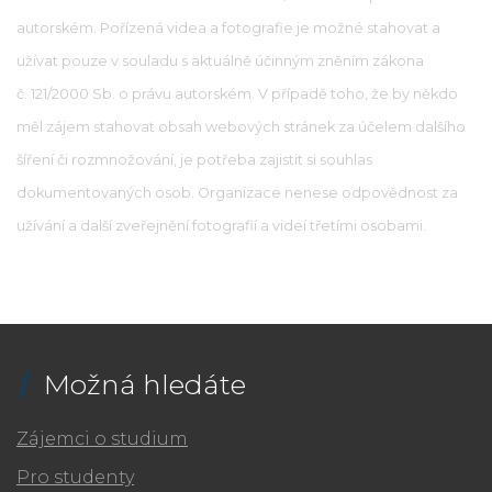
autorském. Pořízená videa a fotografie je možné stahovat a
užívat pouze v souladu s aktuálně účinným zněním zákona
č. 121/2000 Sb. o právu autorském. V případě toho, že by někdo
měl zájem stahovat obsah webových stránek za účelem dalšího
šíření či rozmnožování, je potřeba zajistit si souhlas
dokumentovaných osob. Organizace nenese odpovědnost za
užívání a další zveřejnění fotografií a videí třetími osobami.
Možná hledáte
Zájemci o studium
Pro studenty