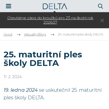
Otevíráme zápis do kroužků pro ZŠ na školní rok
3.
2026/27
Úvod
Aktuality/Blog
25. maturitní ples školy DELTA
25. maturitní ples
školy DELTA
11. 2. 2024
19. ledna 2024
se uskutečnil 25. maturitní
ples školy DELTA.