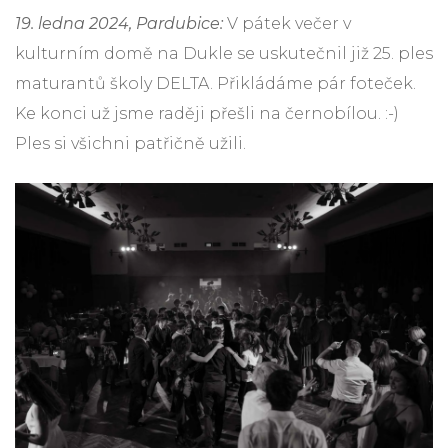
19. ledna 2024, Pardubice:
V pátek večer v
kulturním domě na Dukle se uskutečnil již 25. ples
maturantů školy DELTA. Přikládáme pár foteček.
Ke konci už jsme raději přešli na černobílou. :-)
Ples si všichni patřičně užili.