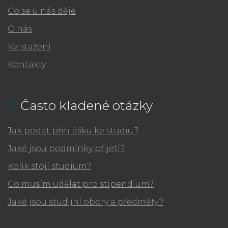
Co se u nás děje
O nás
Ke stažení
Kontakty
Často kladené otázky
Jak podat přihlášku ke studiu?
Jaké jsou podmínky přijetí?
Kolik stojí studium?
Co musím udělat pro stipendium?
Jaké jsou studijní obory a předměty?