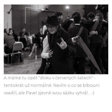
A máme tu opět "dívku v červených šatech" -
tentokrát už normálně. Nevím o co se blbouni
vsadili, ale Pavel zjevně svou sázku vyhrál... :-)