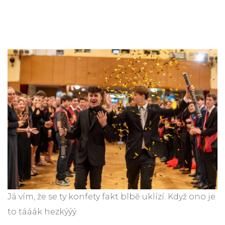
Já vím, že se ty konfety fakt blbě uklízí. Když ono je
to tááák hezkýýý.