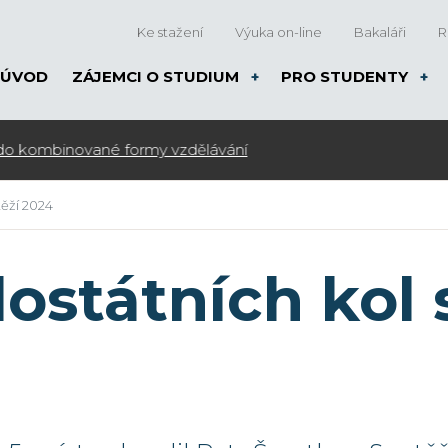
Ke stažení
Výuka on-line
Bakaláři
R
ÚVOD
ZÁJEMCI O STUDIUM
PRO STUDENTY
é formy vzdělávání
těží 2024
ostátních kol 