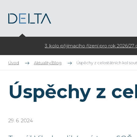
3. kolo přijímacího řízení pro rok 2026/27 do kombinovan
Úvod
Aktuality/Blog
Úspěchy z celostátních kol sou
Úspěchy z cel
29. 6. 2024