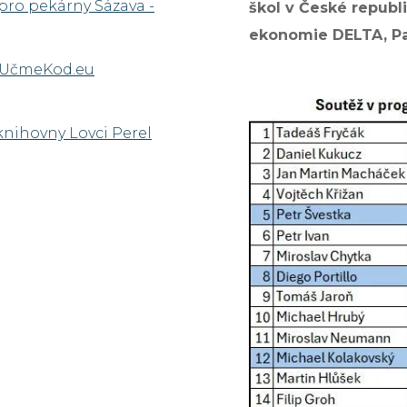
í pro pekárny Sázava -
škol v České republi
ekonomie DELTA, Pa
m UčmeKod.eu
 knihovny Lovci Perel