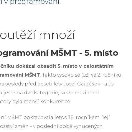
ži v programování.
soutěží množí
ogramování MŠMT - 5. místo
očníku dokázal obsadit 5. místo v celostátním
ogramování MŠMT
. Takto vysoko se (už) ve 2. ročníku
aposledy před deseti lety Josef Gajdůšek - a to
a ještě na dvě kategorie, takže mezi těmi
tory byla menší konkurence.
í MŠMT pokračovala letos 38. ročníkem. Její
žství změn - v poslední době vynucených