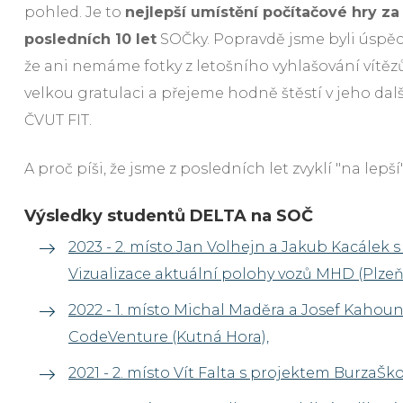
pohled. Je to
nejlepší umístění počítačové hry z
posledních 10 let
SOČky. Popravdě jsme byli úspě
že ani nemáme fotky z letošního vyhlašování vítě
velkou gratulaci a přejeme hodně štěstí v jeho dal
ČVUT FIT.
A proč píši, že jsme z posledních let zvyklí "na lepší
Výsledky studentů DELTA na SOČ
2023 - 2. místo Jan Volhejn a Jakub Kacálek 
Vizualizace aktuální polohy vozů MHD (Plzeň
2022 - 1. místo Michal Maděra a Josef Kahou
CodeVenture (Kutná Hora),
2021 - 2. místo Vít Falta s projektem BurzaŠko