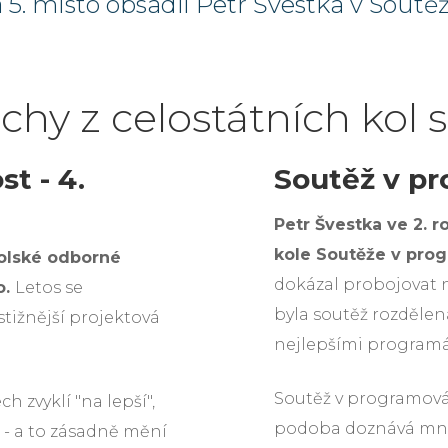
 5. místo obsadil Petr Švestka v Soutě
chy z celostátních kol 
t - 4.
Soutěž v pr
Petr Švestka ve 2. r
kole Soutěže v pr
kolské odborné
dokázal probojovat n
o.
Letos se
byla soutěž rozdělen
stižnější projektová
nejlepšími programá
Soutěž v programován
h zvyklí "na lepší",
podoba doznává mno
- a to zásadně mění