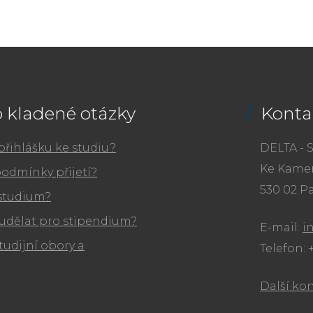
 kladené otázky
Konta
přihlášku ke studiu?
DELTA - S
Ke Kamen
podmínky přijetí?
530 02 P
 studium?
udělat pro stipendium?
E-mail:
i
tudijní obory a
Telefon: 
Další ko