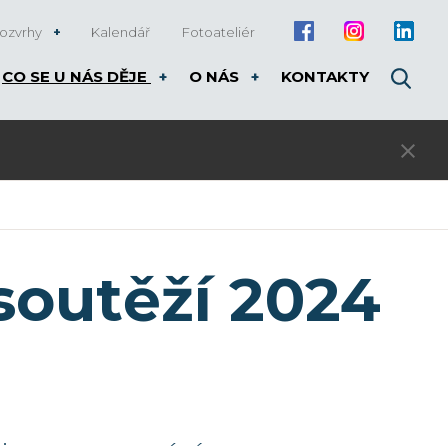
ozvrhy
Kalendář
Fotoateliér
CO SE U NÁS DĚJE
O NÁS
KONTAKTY
Otevíráme zápis do kroužků pro ZŠ na
soutěží 2024