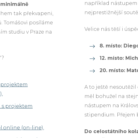
například nástupem AI
a minimálně
nejprestižnější sout
chem tak překvapeni,
zů. Tomášovi posíláme
Velice nás těší i úsp
ším studiu v Praze na
8. místo: Dieg
"?
12. místo: Mic
20. místo: Mat
s projektem
A to ještě nesoutěži
),
měl bohužel na stej
nástupem na Královsk
n s projektem
stipendium. Přejem b
l.online (on-line),
Do celostátního kol