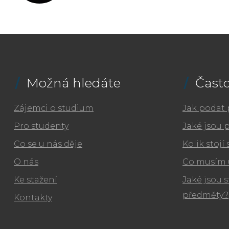
Možná hledáte
Často
Zájemci o studium
Jak podat 
Pro studenty
Jaké jsou 
Co se u nás děje
Kolik stojí
O nás
Co musím 
Ke stažení
Jaké jsou s
předměty?
Kontakty