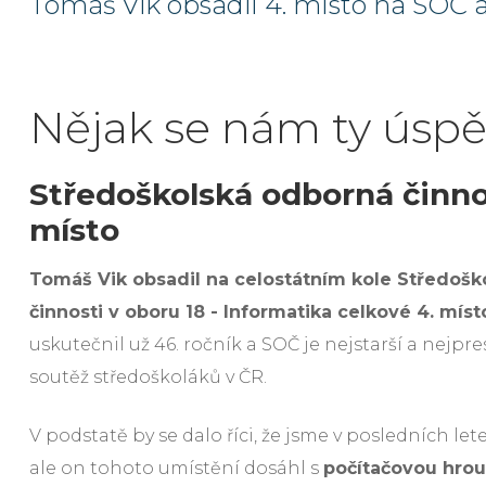
Tomáš Vik obsadil 4. místo na SOČ a
Nějak se nám ty úspě
Středoškolská odborná činnos
místo
Tomáš Vik obsadil na celostátním kole Středoš
činnosti v oboru 18 - Informatika celkové 4. míst
uskutečnil už 46. ročník a SOČ je nejstarší a nejpre
soutěž středoškoláků v ČR.
V podstatě by se dalo říci, že jsme v posledních letec
ale on tohoto umístění dosáhl s
počítačovou hrou