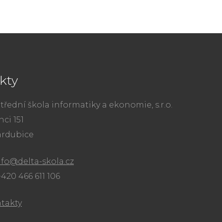
kty
třední škola informatiky a ekonomie, s.r.o.
ci 151
ardubice
nfo@delta-skola.cz
+420 466 611 106
ntakty