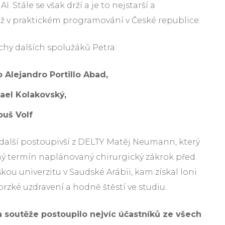
. Stále se však drží a je to nejstarší a
ěž v praktickém programování v České republice.
ěchy dalších spolužáků Petra:
o Alejandro Portillo Abad,
hael Kolakovský,
ouš Volf
l další postoupivší z DELTY Matěj Neumann, který
ný termín naplánovaný chirurgický zákrok před
ou univerzitu v Saudské Arábii, kam získal loni
rzké uzdravení a hodně štěstí ve studiu.
a soutěže postoupilo nejvíc účastníků ze všech