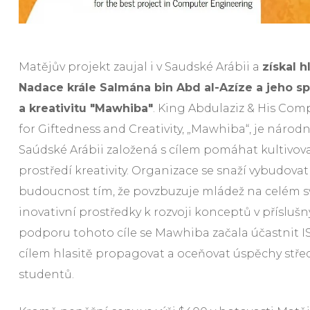
Matějův projekt zaujal i v Saudské Arábii a
získal h
Nadace krále Salmána bin Abd al-Azíze a jeho s
a kreativitu "Mawhiba"
. King Abdulaziz & His Co
for Giftedness and Creativity, „Mawhiba“, je národn
Saúdské Arábii založená s cílem pomáhat kultivov
prostředí kreativity. Organizace se snaží vybudova
budoucnost tím, že povzbuzuje mládež na celém sv
inovativní prostředky k rozvoji konceptů v přísluš
podporu tohoto cíle se Mawhiba začala účastnit IS
cílem hlasitě propagovat a oceňovat úspěchy stř
studentů.