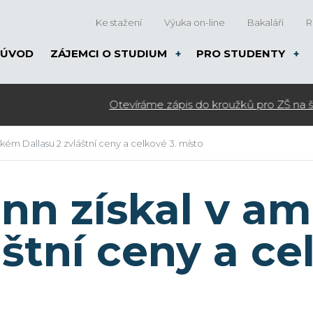
Ke stažení
Výuka on-line
Bakaláři
R
ÚVOD
ZÁJEMCI O STUDIUM
PRO STUDENTY
ém Dallasu 2 zvláštní ceny a celkové 3. místo
nn získal v a
áštní ceny a ce