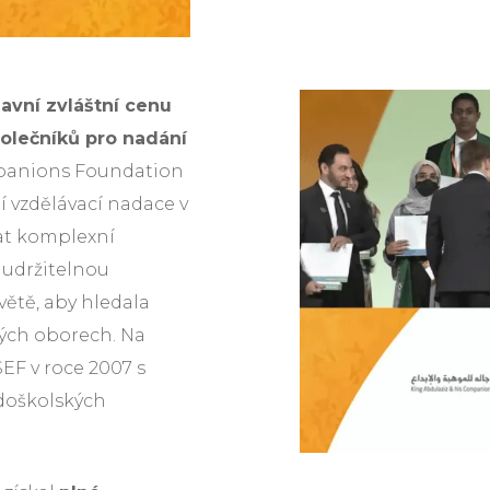
lavní zvláštní cenu
polečníků pro nadání
mpanions Foundation
í vzdělávací nadace v
at komplexní
t udržitelnou
ětě, aby hledala
ných oborech. Na
EF v roce 2007 s
edoškolských