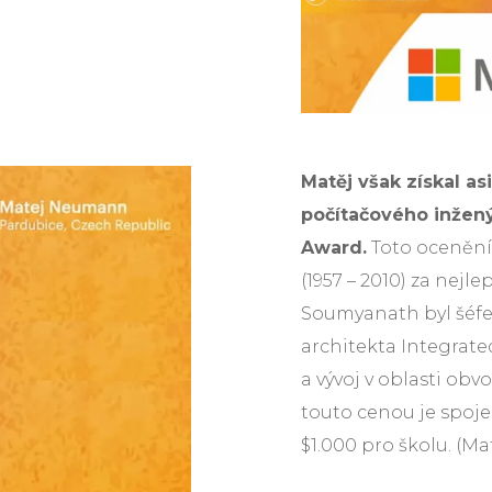
Matěj však získal as
počítačového inžený
Award.
Toto ocenění
(1957 – 2010) za nejle
Soumyanath byl šéfem
architekta Integrate
a vývoj v oblasti obv
touto cenou je spoje
$1.000 pro školu. (Mat