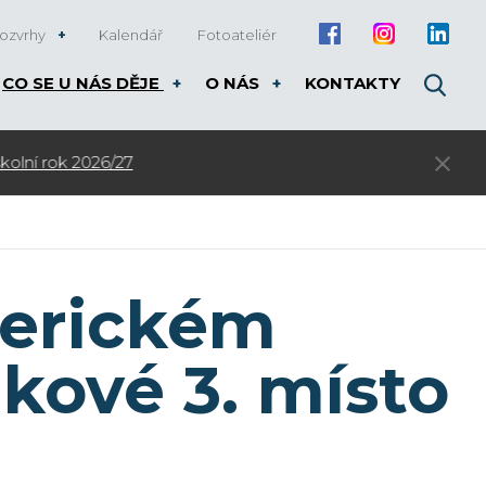
ozvrhy
Kalendář
Fotoateliér
CO SE U NÁS DĚJE
O NÁS
KONTAKTY
3. kolo přijímacího řízení pro rok 20
merickém
lkové 3. místo