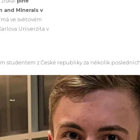
 získal
plné
m and Minerals v
jímá ve světovém
Karlova Univerzita v
m studentem z České republiky za několik posledních 