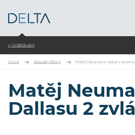
Otevíráme zápis do kroužků pro ZŠ na školní rok 2026/27
Úvod
Aktuality/Blog
Matěj Neumann získal v americk
Matěj Neuma
Dallasu 2 zvl