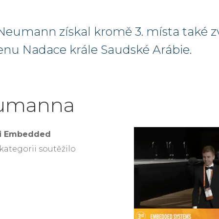
Neumann získal kromě 3. místa také zvl
cenu Nadace krále Saudské Arábie.
eumanna
rii Embedded
kategorii soutěžilo