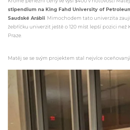
Kromě peněžní ceny ve výši $400 v hotovosti Matěj
stipendium na King Fahd University of Petroleu
Saudské Arábii
. Mimochodem tato univerzita zau
žebříčku univerzit ještě o 120 míst lepší pozici než 
Praze.
Matěj se se svým projektem stal nejvíce oceňovaný