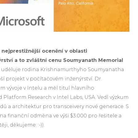
i nejprestižnější ocenění v oblasti
rství a to zvláštní cenu Soumyanath Memorial
 uděluje rodina Krishnamurthyho Soumyanatha
pší projekt v počítačovém inženýrství. Dr.
 vývoje v Intelu a měl titul hlavního
d Platform Research v Intel Labs, USA. Vedl výzkum
odů a architektur pro transceivery nové generace. S
na finanční odměna ve výši $3.000 pro řešitele a
ěji, děkujeme. :-)).