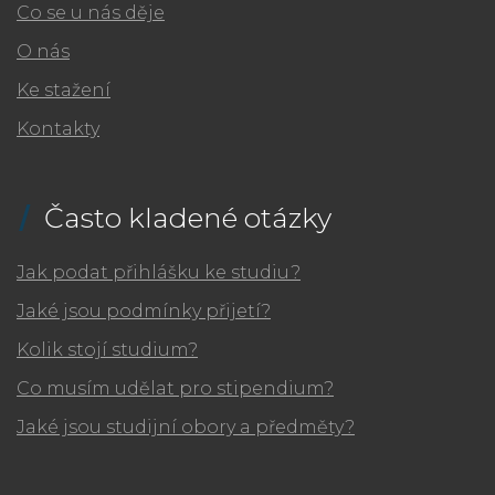
Co se u nás děje
O nás
Ke stažení
Kontakty
Často kladené otázky
Jak podat přihlášku ke studiu?
Jaké jsou podmínky přijetí?
Kolik stojí studium?
Co musím udělat pro stipendium?
Jaké jsou studijní obory a předměty?