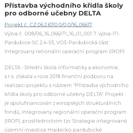
Přístavba východního křídla školy
pro odborné učebny DELTA
Projekt č.: CZ.06.2.67/0.0/0.0/16_06617
,
Výzva č.: 008/06_16_066/ITI_16_01_001: 7. výzva-ITI-
Pardubice-SC 2.4-SŠ, VOŠ-Pardubická část
Integrovaný retionální operační program (IROP)
DELTA - Střední škola informatiky a ekonomie,
s.r.o. získala v roce 2018 finanční podporu na
realizaci projektu s názvem "Přístavba východního
křídla školy pro odborné učebny DELTA". Projekt
je spolufinancován z evropských strukturálních
fondů, Integrovaný regionální operační program
(IROP), prostřednictvím tzv. Strategie integrované
územní investice Hradecko-pardubické