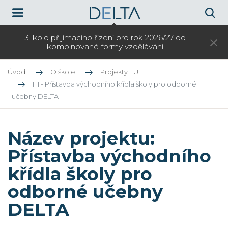
Otevíráme zápis do kroužků pro ZŠ na školní rok
2026/27
Úvod
O škole
Projekty EU
ITI - Přístavba východního křídla školy pro odborné
učebny DELTA
Název projektu:
Přístavba východního
křídla školy pro
odborné učebny
DELTA