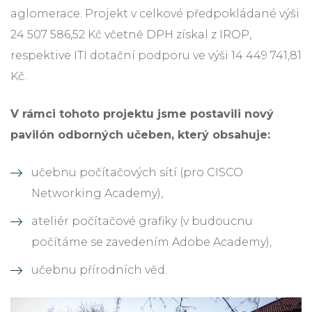
aglomerace. Projekt v celkové předpokládané výši
24 507 586,52 Kč včetně DPH získal z IROP,
respektive ITI dotační podporu ve výši 14 449 741,81
Kč.
V rámci tohoto projektu jsme postavili nový
pavilón odborných učeben, který obsahuje:
učebnu počítačových sítí (pro CISCO
Networking Academy),
ateliér počítačové grafiky (v budoucnu
počítáme se zavedením Adobe Academy),
učebnu přírodních věd.