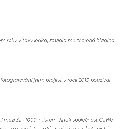
rem řeky Vltavy loďka, zaujala mě zčeřená hladina,
otografování jsem projevil v roce 2015, používal
il mezi 31. - 1000. místem. Jinak společnost CeWe
en se svou fotografií architektury v botanické