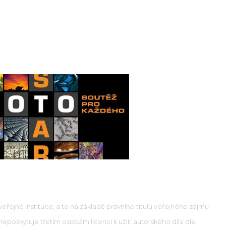
řejné instituce, a to na základě právního titulu veřejného zájmu
 neposkytuje třetím osobám licenci k užití autorského díla dle