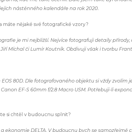
jejich nástěnného kalendáře na rok 2020.
í a máte nějaké své fotografické vzory?
afie je mi nejbližší. Nejvíce fotografuji detaily přírody,
iří Míchal či Lumír Koutník. Obdivuji však i tvorbu Fran
on EOS 80D. Dle fotografovaného objektu si vždy zvolí
 Canon EF-S 60mm f/2.8 Macro USM. Potřebuji-li exponova
ste si chtěl v budoucnu splnit?
iky a ekonomie DELTA. V budoucnu bych se samozřejmě c