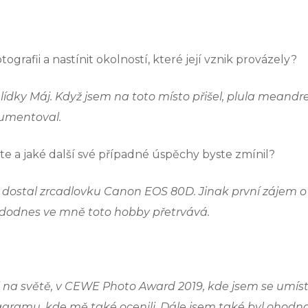
rafii a nastínit okolností, které její vznik provázely?
yhlídky Máj. Když jsem na toto místo přišel, plula meand
kumentoval.
te a jaké další své případné úspěchy byste zmínil?
 dostal zrcadlovku Canon EOS 80D. Jinak první zájem o f
dodnes ve mně toto hobby přetrvává.
i na světě, v CEWE Photo Award 2019, kde jsem se umíst
agramu, kde mě také ocenili. Dále jsem také byl ohodnoc