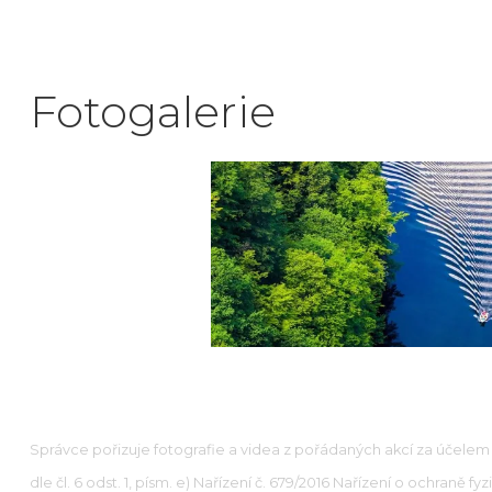
Fotogalerie
Správce pořizuje fotografie a videa z pořádaných akcí za účelem 
dle čl. 6 odst. 1, písm. e) Nařízení č. 679/2016 Nařízení o ochran