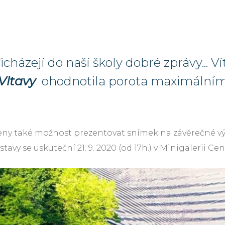
cházejí do naší školy dobré zprávy... 
Vltavy
ohodnotila porota maximálním
 ceny také možnost prezentovat snímek na závěrečné v
vy se uskuteční 21. 9. 2020 (od 17h.) v Minigalerii Cen