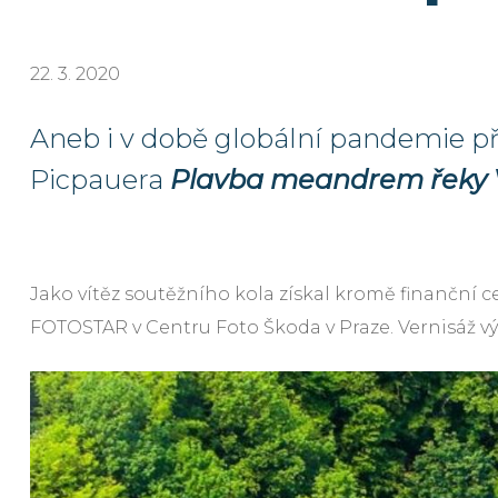
22. 3. 2020
Aneb i v době globální pandemie při
Picpauera
Plavba meandrem řeky 
Jako vítěz soutěžního kola získal kromě finanční
FOTOSTAR v Centru Foto Škoda v Praze. Vernisáž výsta