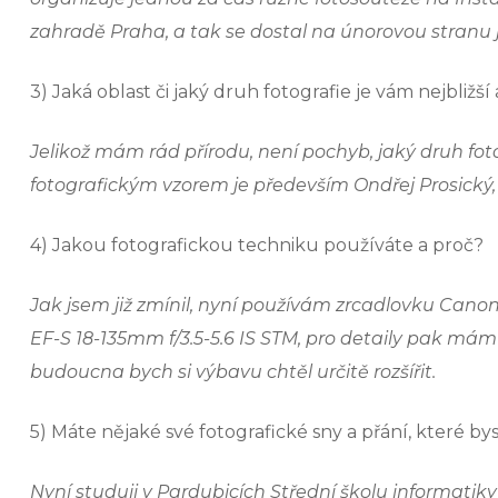
zahradě Praha, a tak se dostal na únorovou stranu 
3) Jaká oblast či jaký druh fotografie je vám nejbližš
Jelikož mám rád přírodu, není pochyb, jaký druh fotogr
fotografickým vzorem je především Ondřej Prosický, J
4) Jakou fotografickou techniku používáte a proč?
Jak jsem již zmínil, nyní používám zrcadlovku Can
EF-S 18-135mm f/3.5-5.6 IS STM, pro detaily pak mám
budoucna bych si výbavu chtěl určitě rozšířit.
5) Máte nějaké své fotografické sny a přání, které by
Nyní studuji v Pardubicích Střední školu informat