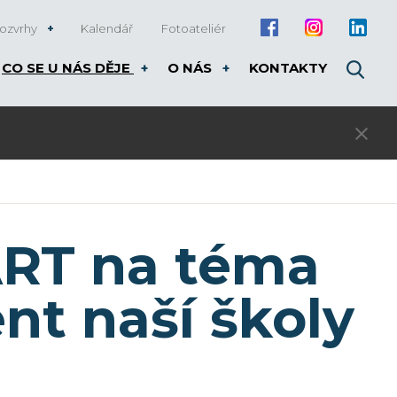
ozvrhy
Kalendář
Fotoateliér
CO SE U NÁS DĚJE
O NÁS
KONTAKTY
3. kolo přijímacího řízení pro rok 20
ART na téma
nt naší školy