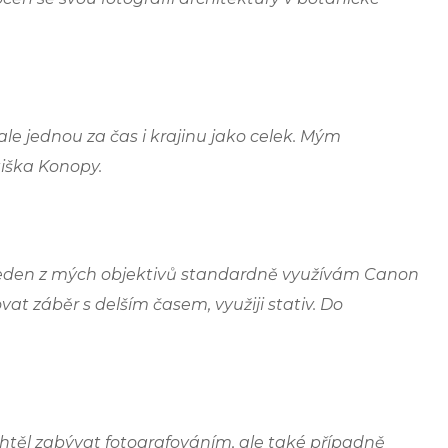
 ale jednou za čas i krajinu jako celek. Mým
tiška Konopy.
m jeden z mých objektivů standardně využívám Canon
t záběr s delším časem, využiji stativ. Do
htěl zabývat fotografováním, ale také případně