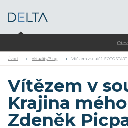
Otevíráme zápis do kroužků pro ZŠ na školní rok 2026/27
Úvod
Aktuality/Blog
Vítězem v soutěži FOTOSTART n
Vítězem v s
Krajina mého 
Zdeněk Picp