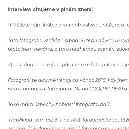
Interview citujeme v plném znění:
1) Můžete nám krátce okomentovat svou vítěznou fotog
Tato fotografie vznikla 1. srpna 2019 při návštěvě v
proto jsem neváhal a tuto nádhernou scenérii zdo
2) Jak dlouho a jakým způsobem se fotografii věnuje
Fotografii se aktivně věnuji od Vánoc 2019, kdy jsem
jsem kompaktní fotoaparát Nikon COOLPIX P530 a 
Jaké mám úspěchy z oblasti fotografování?
Například jsem uspěl v největší fotografické soutěž
organizuje jednou za čas různé fotosoutěže na Inst