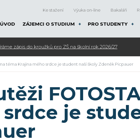
Ke stažení
Výuka on-line
Bakaláři
R
ÚVOD
ZÁJEMCI O STUDIUM
PRO STUDENTY
a téma Krajina mého srdce je student naší školy Zdeněk Picpauer
outěži FOTOST
srdce je stude
auer