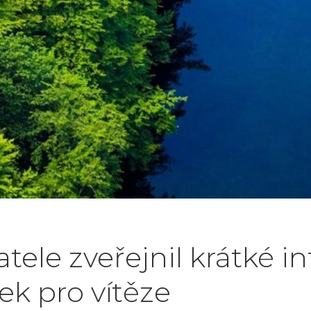
ele zveřejnil krátké i
k pro vítěze