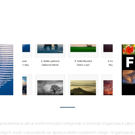
prezentace akce a informování veřejnosti o činnosti organizace jako ve
ě fyzických osob v souvislosti se zpracováním osobních údajů. Organizace