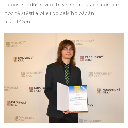
Pepovi Gajdůškovi patří velké gratulace a přejeme
hodně štěstí a píle i do dalšího bádání
a soutěžení.