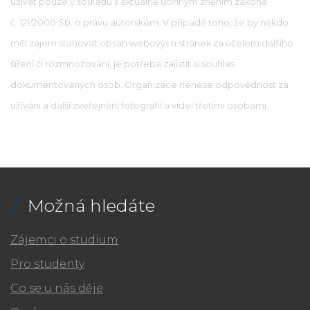
užívat pouze v souladu s aktuálně účinným zněním zákona
č. 121/2000 Sb. o právu autorském. V případě toho, že by někdo
měl zájem stahovat obsah webových stránek za účelem dalšího
šíření či rozmnožování, je potřeba zajistit si souhlas
dokumentovaných osob. Organizace nenese odpovědnost za
užívání a další zveřejnění fotografií a videí třetími osobami.
Možná hledáte
Zájemci o studium
Pro studenty
Co se u nás děje