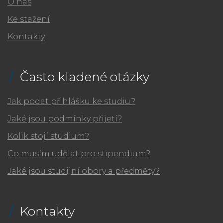
O nás
Ke stažení
Kontakty
Často kladené otázky
Jak podat přihlášku ke studiu?
Jaké jsou podmínky přijetí?
Kolik stojí studium?
Co musím udělat pro stipendium?
Jaké jsou studijní obory a předměty?
Kontakty