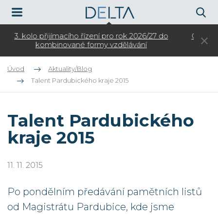
do
Otevíráme zápis do kroužků pro ZŠ na školní rok
2026/27
Úvod
Aktuality/Blog
Talent Pardubického kraje 2015
Talent Pardubického
kraje 2015
11. 11. 2015
Po pondělním předávání pamětních listů
od Magistrátu Pardubice, kde jsme