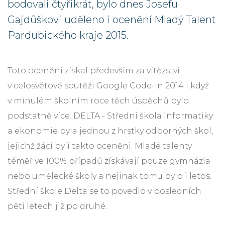
bodovali čtyřikrát, bylo dnes Josefu
Gajdůškovi uděleno i ocenění Mladý Talent
Pardubického kraje 2015.
Toto ocenění získal především za vítězství
v celosvětové soutěži Google Code-in 2014 i když
v minulém školním roce těch úspěchů bylo
podstatně více. DELTA - Střední škola informatiky
a ekonomie byla jednou z hrstky odborných škol,
jejichž žáci byli takto oceněni. Mladé talenty
téměř ve 100% případů získávají pouze gymnázia
nebo umělecké školy a nejinak tomu bylo i letos.
Střední škole Delta se to povedlo v posledních
pěti letech již po druhé.