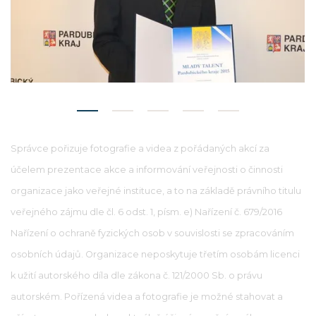
Správce pořizuje fotografie a videa z pořádaných akcí za
účelem prezentace akce a informování veřejnosti o činnosti
organizace jako veřejné instituce, a to na základě právního titulu
veřejného zájmu dle čl. 6 odst. 1, písm. e) Nařízení č. 679/2016
Nařízení o ochraně fyzických osob v souvislosti se zpracováním
osobních údajů. Organizace neposkytuje třetím osobám licenci
k užití autorského díla dle zákona č. 121/2000 Sb. o právu
autorském. Pořízená videa a fotografie je možné stahovat a