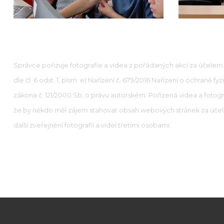
Správce pořizuje fotografie a videa z pořádaných akcí za účelem 
dle čl. 6 odst. 1, písm. e) Nařízení č. 679/2016 Nařízení o ochran
zákona č. 121/2000 Sb. o právu autorském. Pořízená videa a fotog
že by někdo měl zájem stahovat obsah webových stránek za účele
další zveřejnění fotografií a videí třetími osobami.