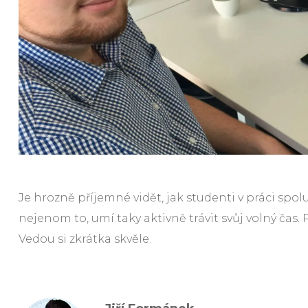
Je hrozně příjemné vidět, jak studenti v práci spol
nejenom to, umí taky aktivně trávit svůj volný čas. 
Vedou si zkrátka skvěle.