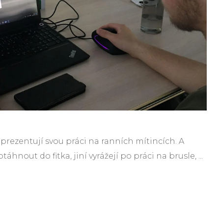
, prezentují svou práci na ranních mítincích. A
nout do fitka, jiní vyrážejí po práci na brusle, ...