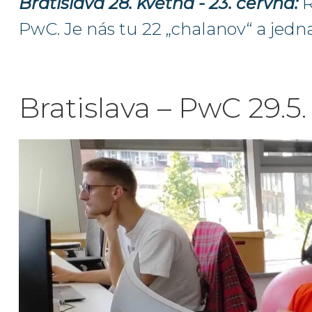
Bratislava 28. května - 23. června:
R
PwC. Je nás tu 22 „chalanov“ a jedn
Bratislava – PwC 29.5.