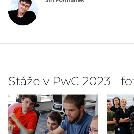
Jiří Formánek
Stáže v PwC 2023 - fo