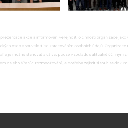
prezentace akce a informování veřejnosti o činnosti organizace jako ve
ě fyzických osob v souvislosti se zpracováním osobních údajů. Organizace
rafie je možné stahovat a užívat pouze v souladu s aktuálně účinným z
m dalšího šíření či rozmnožování, je potřeba zajistit si souhlas do