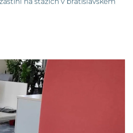
zastihl na stážích v bratislavském