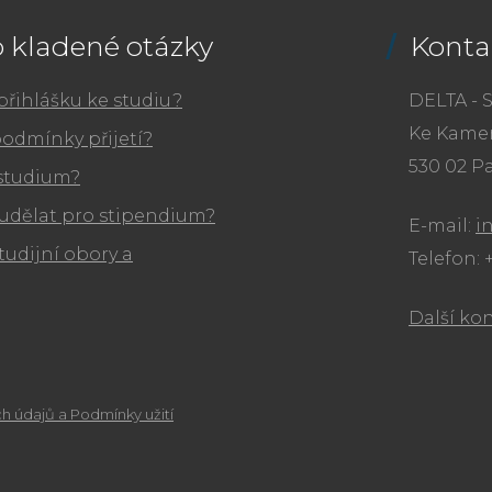
 kladené otázky
Konta
přihlášku ke studiu?
DELTA - S
Ke Kamen
podmínky přijetí?
530 02 P
 studium?
udělat pro stipendium?
E-mail:
i
tudijní obory a
Telefon: 
Další ko
h údajů a Podmínky užití