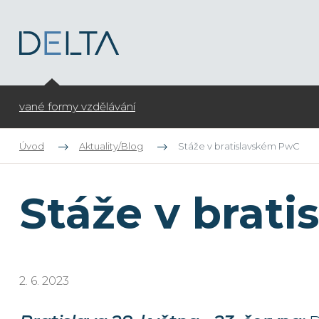
Otevíráme zápis do kroužků pro ZŠ na školní rok 2026/27
Úvod
Aktuality/Blog
Stáže v bratislavském PwC
Stáže v brat
2. 6. 2023