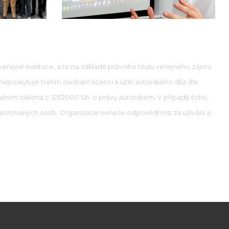
řejné instituce, a to na základě právního titulu veřejného zájmu
 neposkytuje třetím osobám licenci k užití autorského díla dle
něním zákona č. 121/2000 Sb. o právu autorském. V případě toho,
kumentovaných osob. Organizace nenese odpovědnost za užívání a