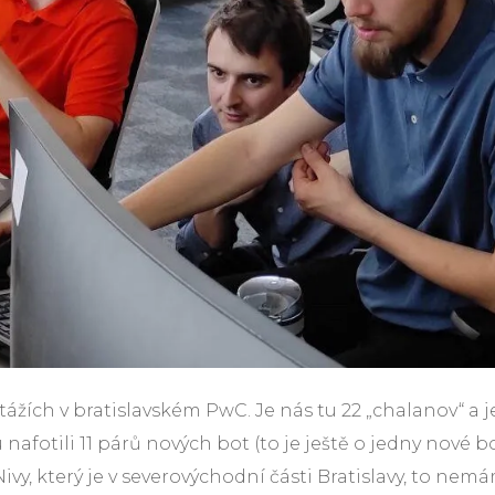
stážích v bratislavském PwC. Je nás tu 22 „chalanov“ a 
afotili 11 párů nových bot (to je ještě o jedny nové bo
Nivy, který je v severovýchodní části Bratislavy, to n