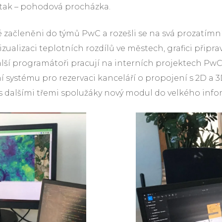
 i tak – pohodová procházka.
začleněni do týmů PwC a rozešli se na svá prozatímní 
ualizaci teplotních rozdílů ve městech, grafici připrav
alší programátoři pracují na interních projektech PwC
 systému pro rezervaci kanceláří o propojení s 2D a 
 s dalšími třemi spolužáky nový modul do velkého info