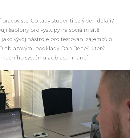
pracoviště. Co tady studenti celý den dělají?
ují šablony pro výstupy na sociální sítě,
 jako vývoj nástroje pro testování zájemců o
3D obrazovými podklady. Dan Beneš, který
rmačního systému z oblasti financí.