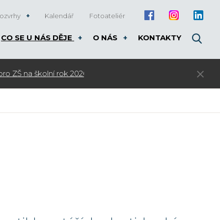
ozvrhy
Kalendář
Fotoateliér
CO SE U NÁS DĚJE
O NÁS
KONTAKTY
3. kolo přijímacího řízení pro rok 20