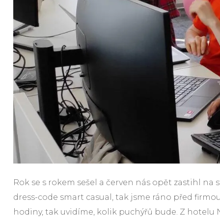
Rok se s rokem sešel a červen nás opět zastihl na 
dress-code smart casual, tak jsme ráno před firmou n
hodiny, tak uvidíme, kolik puchýřů bude. Z hotelu 