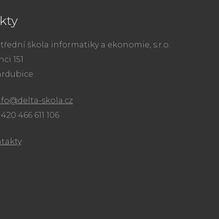
kty
třední škola informatiky a ekonomie, s.r.o.
ci 151
ardubice
nfo@delta-skola.cz
+420 466 611 106
ntakty