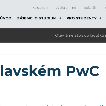
Ke stažení
Výuka on-line
Bakaláři
R
ÚVOD
ZÁJEMCI O STUDIUM
PRO STUDENTY
islavském PwC