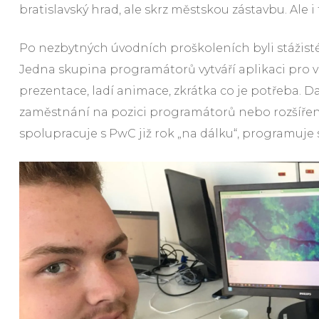
bratislavský hrad, ale skrz městskou zástavbu. Ale
Po nezbytných úvodních proškoleních byli stážisté 
Jedna skupina programátorů vytváří aplikaci pro viz
prezentace, ladí animace, zkrátka co je potřeba. D
zaměstnání na pozici programátorů nebo rozšíření
spolupracuje s PwC již rok „na dálku“, programuje