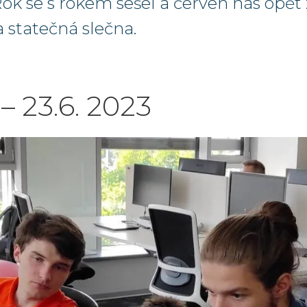
ok se s rokem sešel a červen nás opět 
a statečná slečna.
 – 23.6. 2023