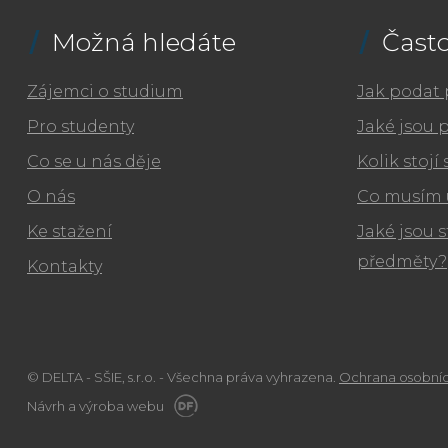
Možná hledáte
Často
Zájemci o studium
Jak podat 
Pro studenty
Jaké jsou 
Co se u nás děje
Kolik stojí
O nás
Co musím 
Ke stažení
Jaké jsou s
předměty?
Kontakty
© DELTA - SŠIE, s.r.o. - Všechna práva vyhrazena.
Ochrana osobníc
Návrh a výroba webu