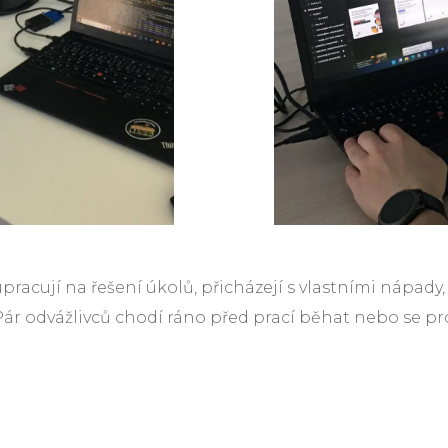
upracují na řešení úkolů, přicházejí s vlastními nápady
Pár odvážlivců chodí ráno před prací běhat nebo se protáh