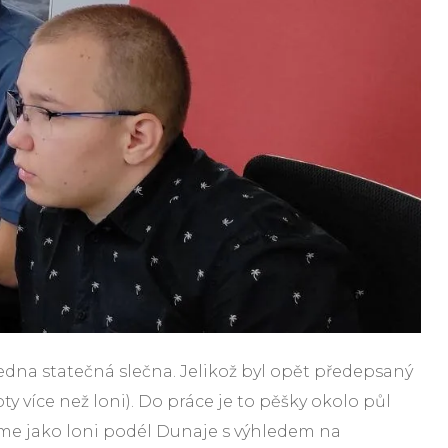
jedna statečná slečna. Jelikož byl opět předepsaný
ty více než loni). Do práce je to pěšky okolo půl
emáme jako loni podél Dunaje s výhledem na