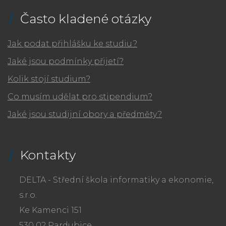
Často kladené otázky
Jak podat přihlášku ke studiu?
Jaké jsou podmínky přijetí?
Kolik stojí studium?
Co musím udělat pro stipendium?
Jaké jsou studijní obory a předměty?
Kontakty
DELTA - Střední škola informatiky a ekonomie,
s.r.o.
Ke Kamenci 151
530 02 Pardubice