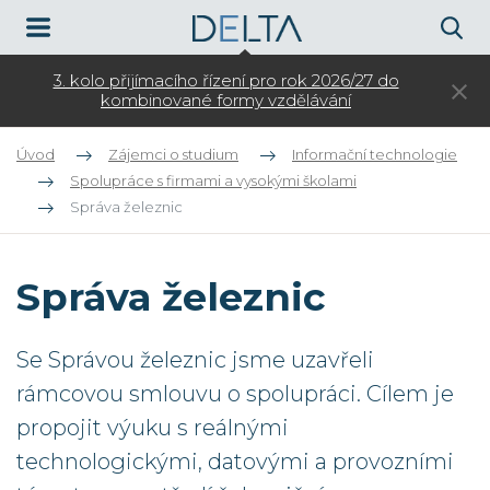
k
3. kolo přijímacího řízení pro rok 2026/27 do
Otev
kombinované formy vzdělávání
Úvod
Zájemci o studium
Informační technologie
Spolupráce s firmami a vysokými školami
Správa železnic
Správa železnic
Se Správou železnic jsme uzavřeli
rámcovou smlouvu o spolupráci. Cílem je
propojit výuku s reálnými
technologickými, datovými a provozními