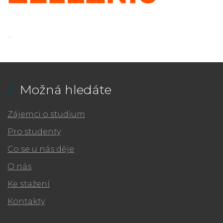
...
Možná hledáte
Zájemci o studium
Pro studenty
Co se u nás děje
O nás
Ke stažení
Kontakty