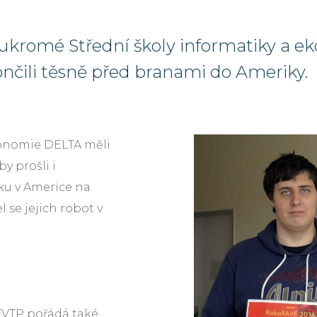
ukromé Střední školy informatiky a e
nčili těsně před branami do Ameriky.
konomie DELTA měli
y prošli i
ku v Americe na
 se jejich robot v
FVTP pořádá také