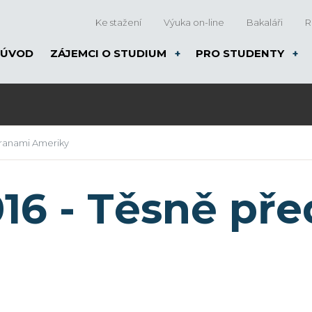
Ke stažení
Výuka on-line
Bakaláři
R
ÚVOD
ZÁJEMCI O STUDIUM
PRO STUDENTY
ranami Ameriky
6 - Těsně pře