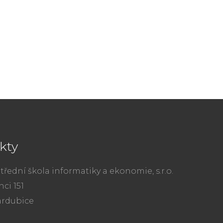
kty
třední škola informatiky a ekonomie, s.r.o.
ci 151
ardubice