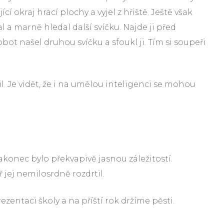
í okraj hrací plochy a vyjel z hřiště. Ještě však
l a marně hledal další svíčku. Najde ji před
t našel druhou svíčku a sfoukl ji. Tím si soupeři
. Je vidět, že i na umělou inteligenci se mohou
Nakonec bylo překvapivě jasnou záležitostí.
 jej nemilosrdně rozdrtil.
entaci školy a na příští rok držíme pěsti.