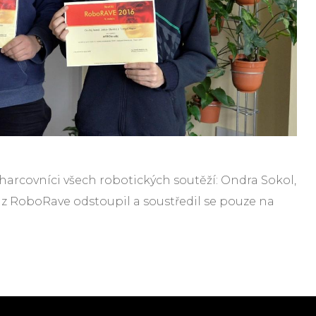
harcovníci všech robotických soutěží: Ondra Sokol,
 z RoboRave odstoupil a soustředil se pouze na