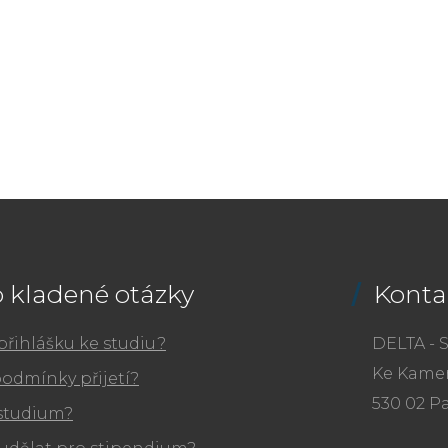
 kladené otázky
Konta
přihlášku ke studiu?
DELTA - S
Ke Kamen
podmínky přijetí?
530 02 P
 studium?