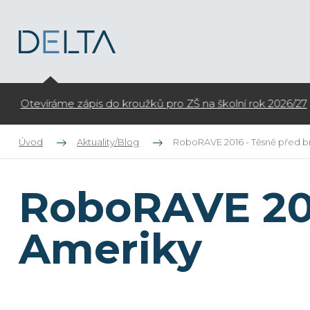
Otevíráme zápis do kroužků pro ZŠ na školní rok 2026/27
Úvod
Aktuality/Blog
RoboRAVE 2016 - Těsně před b
RoboRAVE 201
Ameriky