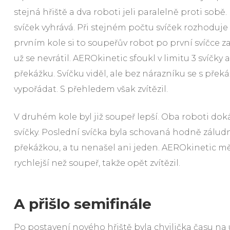
stejná hřiště a dva roboti jeli paralelně proti sobě
svíček vyhrává. Při stejném počtu svíček rozhoduje r
prvním kole si to soupeřův robot po první svíčce z
už se nevrátil. AEROkinetic sfoukl v limitu 3 svíčky a
překážku. Svíčku viděl, ale bez nárazníku se s pře
vypořádat. S přehledem však zvítězil.
V druhém kole byl již soupeř lepší. Oba roboti dok
svíčky. Poslední svíčka byla schovaná hodně zálud
překážkou, a tu nenašel ani jeden. AEROkinetic mě
rychlejší než soupeř, takže opět zvítězil.
A přišlo semifinále
Po postavení nového hřiště byla chvilička času na ú