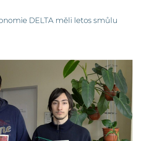
konomie DELTA měli letos smůlu