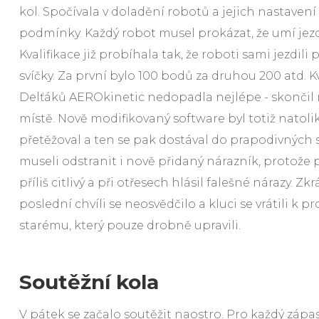
kol. Spočívala v doladění robotů a jejich nastavení
podmínky. Každý robot musel prokázat, že umí jezd
Kvalifikace již probíhala tak, že roboti sami jezdili 
svíčky. Za první bylo 100 bodů za druhou 200 atd. K
Delťáků AEROkinetic nedopadla nejlépe - skonči
místě. Nově modifikovaný software byl totiž natolik 
přetěžoval a ten se pak dostával do prapodivných 
museli odstranit i nově přidaný nárazník, protože p
příliš citlivý a při otřesech hlásil falešné nárazy. Z
poslední chvíli se neosvědčilo a kluci se vrátili k
starému, který pouze drobně upravili.
Soutěžní kola
V pátek se začalo soutěžit naostro. Pro každý zápa