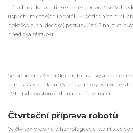
národní kolo robotické soutěže RoboRave. Vzhl
úspěchům českých roboťáků v posledních pěti letec
pokaždé elitní desítka) postupují z ČR na mistrov
hned dva zástupci.
Soukromou střední školu informatiky a ekonomie DE
Tomáš Mayer a Jakub Slanina a nový tým včele s L
FVTP (kde postoupil do národního finále).
Čtvrteční příprava robotů
Ve čtvrtek probíhala homologace a kvalifikace do 