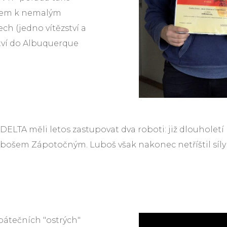
edem k nemalým
h (jedno vítězství a
ství do Albuquerque
LTA měli letos zastupovat dva roboti: již dlouholetí 
ubošem Zápotočným. Luboš však nakonec netříštil síly
pátečních "ostrých"