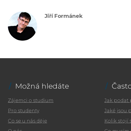
Jiří Formánek
Možná hledáte
Často
Zájemci o studium
Jak podat 
Pro studenty
Jaké jsou 
Co se u nás děje
Kolik stojí