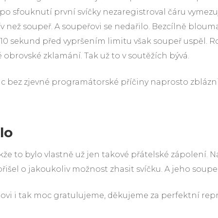
po sfouknutí první svíčky nezaregistroval čáru vymezujíc
ív než soupeř. A soupeřovi se nedařilo. Bezcílně blouma
0 sekund před vypršením limitu však soupeř uspěl. Robo
hé obrovské zklamání. Tak už to v soutěžích bývá.
c bez zjevné programátorské příčiny naprosto zbláznil
lo
akže to bylo vlastně už jen takové přátelské zápolení. 
išel o jakoukoliv možnost zhasit svíčku. A jeho soupeř
vi i tak moc gratulujeme, děkujeme za perfektní reprez