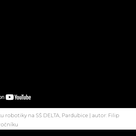
u robotiky na SŠ DELTA, Pardubice | autor: Filip
 ročníku