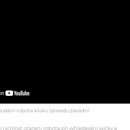
v podání robota kluků opravdu parádní.
i rychlost otáčení robota při vyhledávání svíčky a