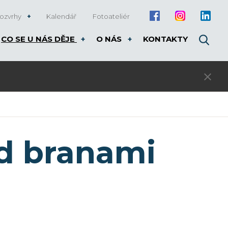
ozvrhy
Kalendář
Fotoateliér
CO SE U NÁS DĚJE
O NÁS
KONTAKTY
3. kolo přijímacího řízení pro rok 20
d branami