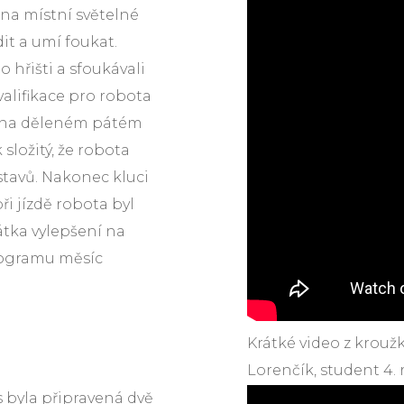
 na místní světelné
it a umí foukat.
po hřišti a sfoukávali
valifikace pro robota
l na děleném pátém
složitý, že robota
stavů. Nakonec kluci
ři jízdě robota byl
krátka vylepšení na
 programu měsíc
Krátké video z kroužk
Lorenčík, student 4.
s byla připravená dvě