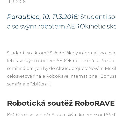
11. 3. 2016
Pardubice, 10.-11.3.2016:
Studenti so
a se svým robotem AEROkinetic sko
Studenti soukromé Střední školy informatiky a e
letos se svým robotem AEROkinetic smůlu. Pokud b
semifinálem, jeli by do Albuquerque v Novém Mexi
celosvětové finále RoboRave International. Bohužel
semifinále "zbláznil".
Robotická soutěž RoboRAVE
Každý rok se společně s krajským koleme soutěže 