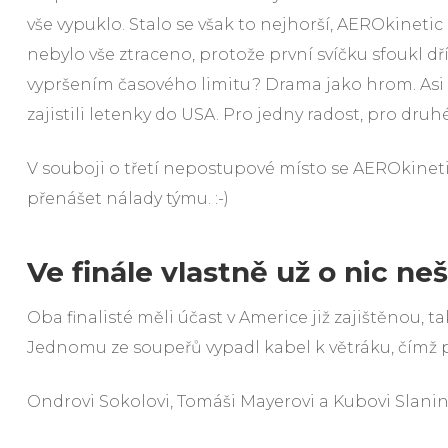
vše vypuklo. Stalo se však to nejhorší, AEROkinetic 
nebylo vše ztraceno, protože první svíčku sfoukl dř
vypršením časového limitu? Drama jako hrom. Asi 1
zajistili letenky do USA. Pro jedny radost, pro dru
V souboji o třetí nepostupové místo se AEROkineti
přenášet nálady týmu. :-)
Ve finále vlastně už o nic neš
Oba finalisté měli účast v Americe již zajištěnou, t
Jednomu ze soupeřů vypadl kabel k větráku, čímž př
Ondrovi Sokolovi, Tomáši Mayerovi a Kubovi Slanino