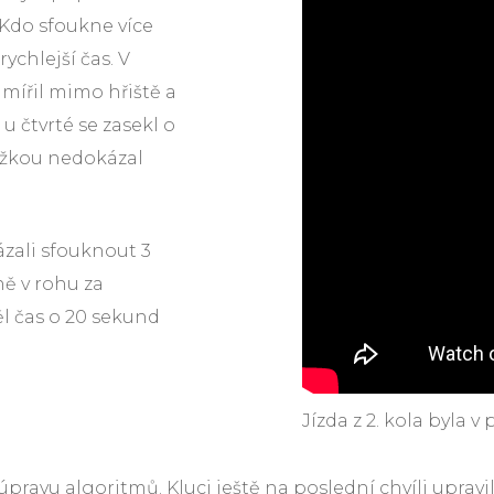
. Kdo sfoukne více
ychlejší čas. V
amířil mimo hřiště a
 u čtvrté se zasekl o
kážkou nedokázal
ázali sfouknout 3
ně v rohu za
l čas o 20 sekund
Jízda z 2. kola byla 
pravu algoritmů. Kluci ještě na poslední chvíli upravil