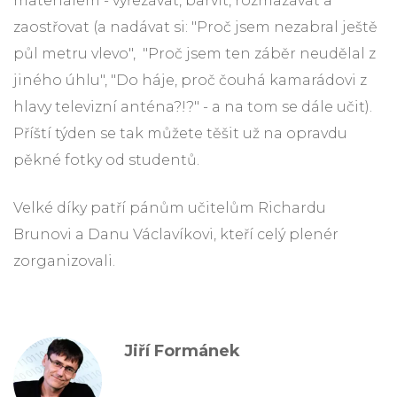
materiálem - vyřezávat, barvit, rozmazávat a
zaostřovat (a nadávat si: "Proč jsem nezabral ještě
půl metru vlevo", "Proč jsem ten záběr neudělal z
jiného úhlu", "Do háje, proč čouhá kamarádovi z
hlavy televizní anténa?!?" - a na tom se dále učit).
Příští týden se tak můžete těšit už na opravdu
pěkné fotky od studentů.
Velké díky patří pánům učitelům Richardu
Brunovi a Danu Václavíkovi, kteří celý plenér
zorganizovali.
Jiří Formánek