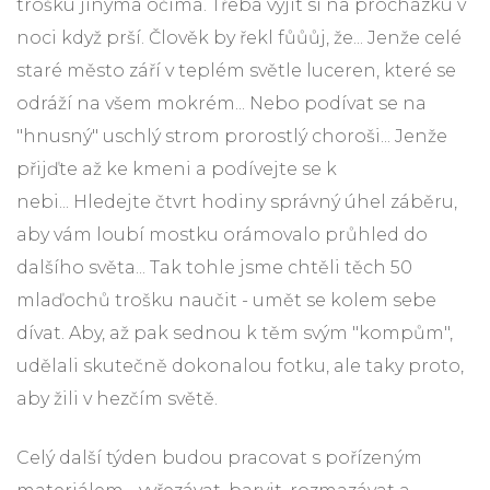
trošku jinýma očima. Třeba vyjít si na procházku v
noci když prší. Člověk by řekl fůůůj, že... Jenže celé
staré město září v teplém světle luceren, které se
odráží na všem mokrém... Nebo podívat se na
"hnusný" uschlý strom prorostlý choroši... Jenže
přijďte až ke kmeni a podívejte se k
nebi... Hledejte čtvrt hodiny správný úhel záběru,
aby vám loubí mostku orámovalo průhled do
dalšího světa... Tak tohle jsme chtěli těch 50
mlaďochů trošku naučit - umět se kolem sebe
dívat. Aby, až pak sednou k těm svým "kompům",
udělali skutečně dokonalou fotku, ale taky proto,
aby žili v hezčím světě.
Celý další týden budou pracovat s pořízeným