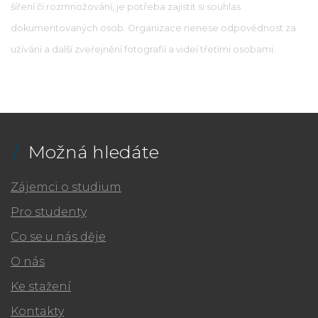
šíření či rozmnožování, je potřeba zajistit si souhlas
dokumentovaných osob. Organizace nenese odpovědnost za
užívání a další zveřejnění fotografií a videí třetími osobami.
Možná hledáte
Zájemci o studium
Pro studenty
Co se u nás děje
O nás
Ke stažení
Kontakty