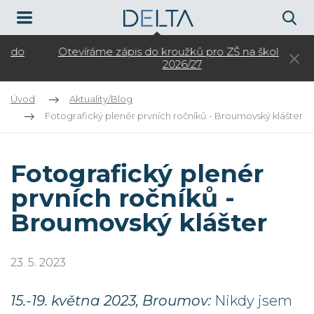
Otevíráme zápis do kroužků pro ZŠ na školní rok
3.
2026/27
Úvod
Aktuality/Blog
Fotografický plenér prvních ročníků - Broumovský klášter
Fotografický plenér
prvních ročníků -
Broumovský klášter
23. 5. 2023
15.-19. května 2023, Broumov:
Nikdy jsem