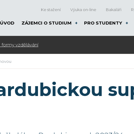
Ke stažení
Výuka on-line
Bakaláři
R
ÚVOD
ZÁJEMCI O STUDIUM
PRO STUDENTY
ráme zápis do kroužků pro ZŠ na školní rok 2026/27
rnovou
 Pardubickou s