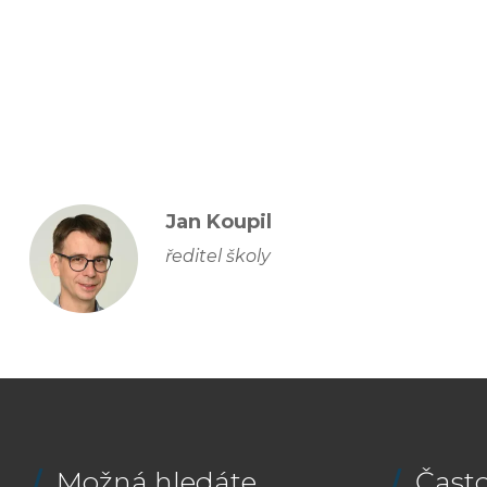
Jan Koupil
ředitel školy
Možná hledáte
Často