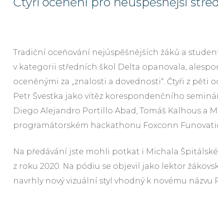
Čtyři ocenění pro neúspěšnější střed
Tradiční oceňování nejúspěšnějších žáků a student
v kategorii středních škol Delta opanovala, alesp
oceněnými za „znalosti a dovednosti“. Čtyři z pěti 
Petr Švestka jako vítěz korespondenčního semináře
Diego Alejandro Portillo Abad, Tomáš Kalhous a Mic
programátorském hackathonu Foxconn Funovati
Na předávání jste mohli potkat i Michala Špitálsk
z roku 2020. Na pódiu se objevil jako lektor žákovs
navrhly nový vizuální styl vhodný k novému názvu