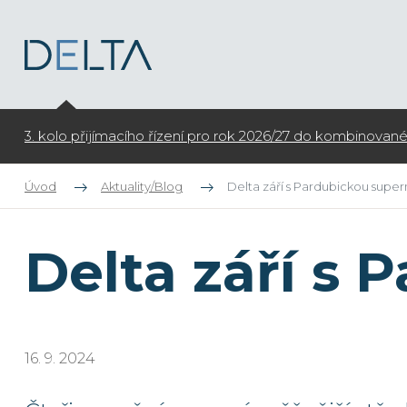
Oteví
Úvod
Aktuality/Blog
Delta září s Pardubickou supe
Delta září s
16. 9. 2024