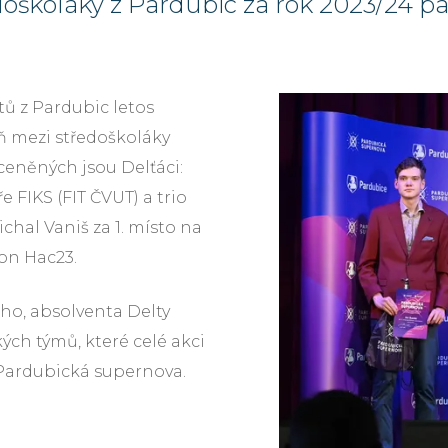
oškoláky z Pardubic za rok 2023/24 pat
ů z Pardubic letos
oň mezi středoškoláky
oceněných jsou Delťáci:
 FIKS (FIT ČVUT) a trio
hal Vaniš za 1. místo na
on Hac23.
ého, absolventa Delty
kých týmů, které celé akci
 Pardubická supernova.