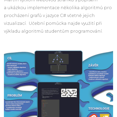
a ukázkou implementace několika algoritmů pro
procházení grafů v jazyce C# včetně jejich
vizualizací. Učební pomůcka najde využití při
výkladu algoritmů studentům programování.