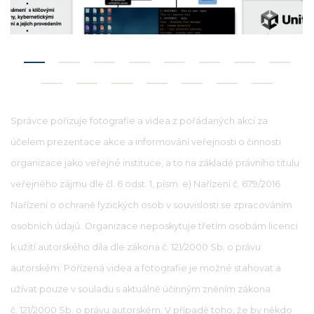
Správce pořizuje fotografie a videa z pořádaných akcí za
účelem prezentace akce a informování veřejnosti o činnosti
organizace jako veřejné instituce, a to na základě právního titulu
veřejného zájmu dle čl. 6 odst. 1, písm. e) Nařízení č. 679/2016
Nařízení o ochraně fyzických osob v souvislosti se zpracováním
osobních údajů. Organizace neposkytuje třetím osobám licenci
k užití autorského díla dle zákona č. 121/2000 Sb. o právu
autorském. Pořízená videa a fotografie je možné stahovat a
užívat pouze v souladu s aktuálně účinným zněním zákona
č. 121/2000 Sb. o právu autorském. V případě toho, že by někdo