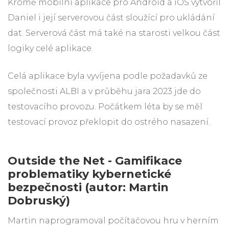
Kromě mobilní aplikace pro Android a iOS vytvořil
Daniel i její serverovou část sloužící pro ukládání
dat. Serverová část má také na starosti velkou část
logiky celé aplikace.
Celá aplikace byla vyvíjena podle požadavků ze
společnosti ALBI a v průběhu jara 2023 jde do
testovacího provozu. Počátkem léta by se měl
testovací provoz překlopit do ostrého nasazení.
Outside the Net - Gamifikace
problematiky kybernetické
bezpečnosti (autor: Martin
Dobruský)
Martin naprogramoval počítačovou hru v herním