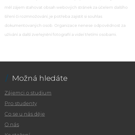
měl zájem stahovat obsah webových stránek za účelem dalšího
šíření či rozmnožování, je potřeba zajistit si souhlas
dokumentovaných osob. Organizace nenese odpovědnost za
užívání a další zveřejnění fotografií a videí třetími osobami.
Možná hledáte
Zájemci o studium
Pro studenty
Co se u nás děje
O nás