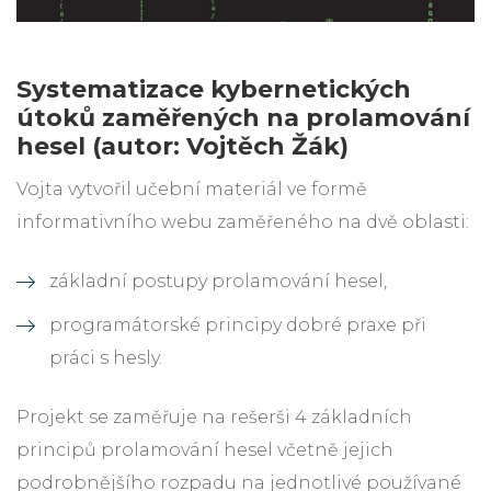
Systematizace kybernetických
útoků zaměřených na prolamování
hesel (autor: Vojtěch Žák)
Vojta vytvořil učební materiál ve formě
informativního webu zaměřeného na dvě oblasti:
základní postupy prolamování hesel,
programátorské principy dobré praxe při
práci s hesly.
Projekt se zaměřuje na rešerši 4 základních
principů prolamování hesel včetně jejich
podrobnějšího rozpadu na jednotlivé používané