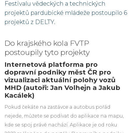
Festivalu vědeckých a technických
projektů pardubické mládeže postoupilo 6
projektů z DELTY.
Do krajského kola FVTP
postoupily tyto projekty
Internetová platforma pro
dopravní podniky měst ČR pro
vizualizaci aktuální polohy vozů
MHD (autoři: Jan Volhejn a Jakub
Kacálek)
Pokud čekáte na zastávce a autobus pořád
nejede, můžete se podívat do aplikace na mapu,
kde se spoj právě nachází. Aplikace je od roku