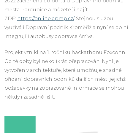
2022 začleněna do portálu Dopravního podniku
města Pardubice a můžete ji najít
ZDE:
https://online.dpmp.cz/
. Stejnou službu
využívá i Dopravní podnik Kroměříž a nyní se do ní
integrují i autobusy dopravce Arriva.
Projekt vznikl na 1. ročníku hackathonu Foxconn.
Od té doby byl několikrát přepracován. Nyní je
vytvořen v architektuře, která umožňuje snadné
přidání dopravních podniků dalších měst, jejichž
požadavky na zobrazované informace se mohou
někdy i zásadně lišit.