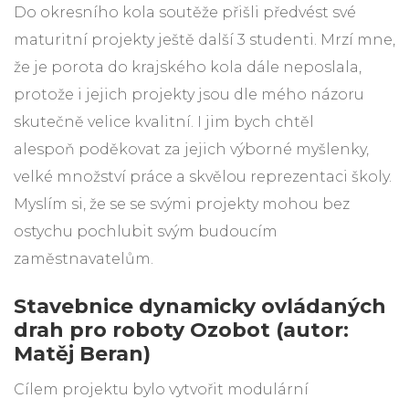
Do okresního kola soutěže přišli předvést své
maturitní projekty ještě další 3 studenti. Mrzí mne,
že je porota do krajského kola dále neposlala,
protože i jejich projekty jsou dle mého názoru
skutečně velice kvalitní. I jim bych chtěl
alespoň poděkovat za jejich výborné myšlenky,
velké množství práce a skvělou reprezentaci školy.
Myslím si, že se se svými projekty mohou bez
ostychu pochlubit svým budoucím
zaměstnavatelům.
Stavebnice dynamicky ovládaných
drah pro roboty Ozobot (autor:
Matěj Beran)
Cílem projektu bylo vytvořit modulární