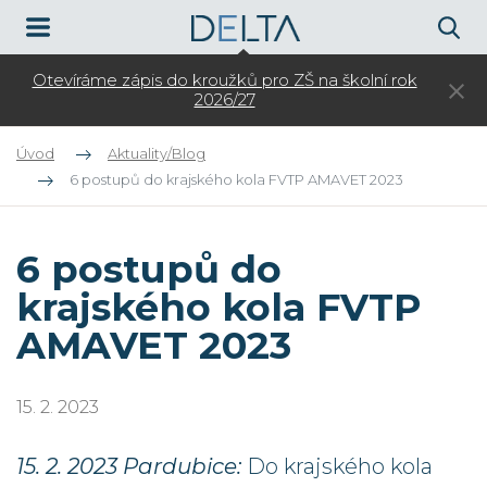
Otevíráme zápis do kroužků pro ZŠ na školní rok
3.
2026/27
Úvod
Aktuality/Blog
6 postupů do krajského kola FVTP AMAVET 2023
6 postupů do
krajského kola FVTP
AMAVET 2023
15. 2. 2023
15. 2. 2023 Pardubice:
Do krajského kola