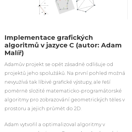
Implementace grafických
algoritmů v jazyce C (autor: Adam
Malíř)
Adamův projekt se opět zásadně odlišuje od
projektů jeho spolužáků. Na první pohled možná
nevyužívá tak líbivé grafické výstupy, ale řeší
poměrně složité matematicko-programátorské
algoritmy pro zobrazování geometrických těles v
prostoru a jejich průmět do 2D.
Adam vytvořil a optimalizoval algoritmy v