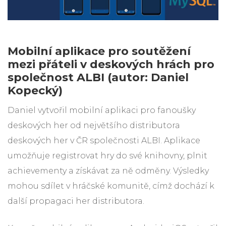
Mobilní aplikace pro soutěžení
mezi přáteli v deskových hrách pro
společnost ALBI (autor: Daniel
Kopecký)
Daniel vytvořil mobilní aplikaci pro fanoušky
deskových her od největšího distributora
deskových her v ČR společnosti ALBI. Aplikace
umožňuje registrovat hry do své knihovny, plnit
achievementy a získávat za ně odměny. Výsledky
mohou sdílet v hráčské komunitě, címž dochází k
další propagaci her distributora.