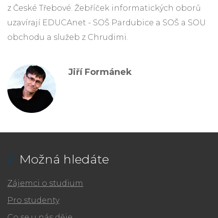
z České Třebové. Žebříček informatických oborů
uzavírají EDUCAnet - SOŠ Pardubice a SOŠ a SOU
obchodu a služeb z Chrudimi.
Jiří Formánek
Možná hledáte
Zájemci o studium
Pro studenty
Co se u nás děje