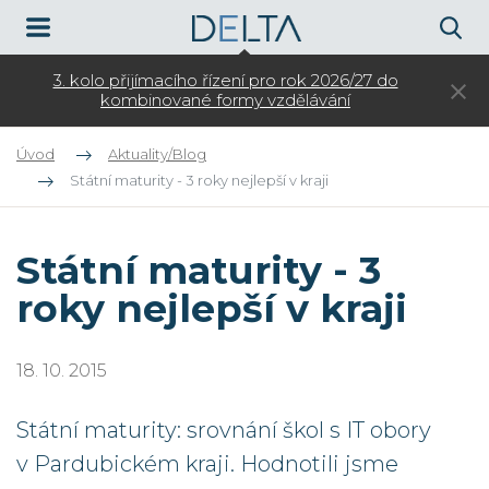
026/27 do
Otevíráme zápis do kroužků pro ZŠ na školní r
ní
2026/27
Úvod
Aktuality/Blog
Státní maturity - 3 roky nejlepší v kraji
Státní maturity - 3
roky nejlepší v kraji
18. 10. 2015
Státní maturity: srovnání škol s IT obory
v Pardubickém kraji. Hodnotili jsme