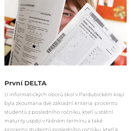
První DELTA
U informatických oborů škol v Pardubickém kraji
byla zkoumána dvě základní kritéria: procento
studentů z posledního ročníku, kteří u státní
maturity uspějí v řádném termínu a také
procento studentů posledního ročníku, kteří k