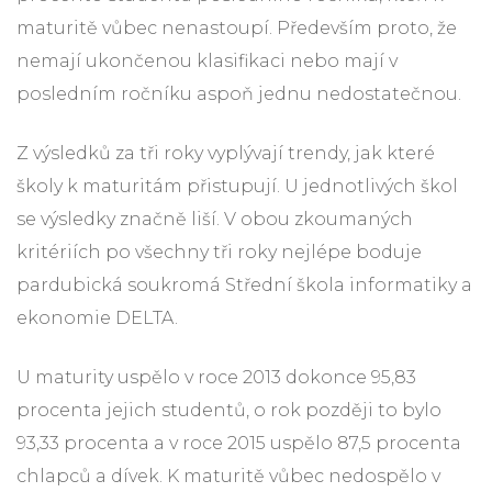
maturitě vůbec nenastoupí. Především proto, že
nemají ukončenou klasifikaci nebo mají v
posledním ročníku aspoň jednu nedostatečnou.
Z výsledků za tři roky vyplývají trendy, jak které
školy k maturitám přistupují. U jednotlivých škol
se výsledky značně liší. V obou zkoumaných
kritériích po všechny tři roky nejlépe boduje
pardubická soukromá Střední škola informatiky a
ekonomie DELTA.
U maturity uspělo v roce 2013 dokonce 95,83
procenta jejich studentů, o rok později to bylo
93,33 procenta a v roce 2015 uspělo 87,5 procenta
chlapců a dívek. K maturitě vůbec nedospělo v