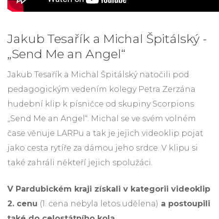
Jakub Tesařík a Michal Špitálský -
„Send Me an Angel“
Jakub Tesařík a Michal Špitálský natočili pod
pedagogickým vedením kolegy Petra Zerzána
hudební klip k písničce od skupiny Scorpions
„Send Me an Angel“. Michal se ve svém volném
čase věnuje LARPu a tak je jejich videoklip pojat
jako cesta rytíře za dámou jeho srdce. V klipu si
také zahráli někteří jejich spolužáci.
V Pardubickém kraji získali v kategorii videoklip
2. cenu
(1. cena nebyla letos udělena)
a postoupili
také do celostátního kola.