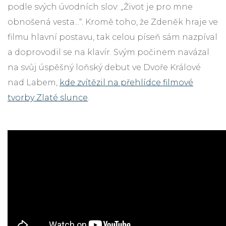
podle svých úvodních slov: „Život je pro mne
obnošená vesta...“. Kromě toho, že Zdeněk hraje ve
filmu hlavní postavu, tak celou píseň sám nazpíval
a doprovodil se na klavír. Svým počinem navázal
na svůj úspěšný loňský debut ve Dvoře Králové
nad Labem,
kde zvítězil na přehlídce filmové
tvorby Zlaté slunce
.