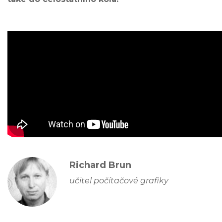
Richard Brun
učitel počítačové grafiky