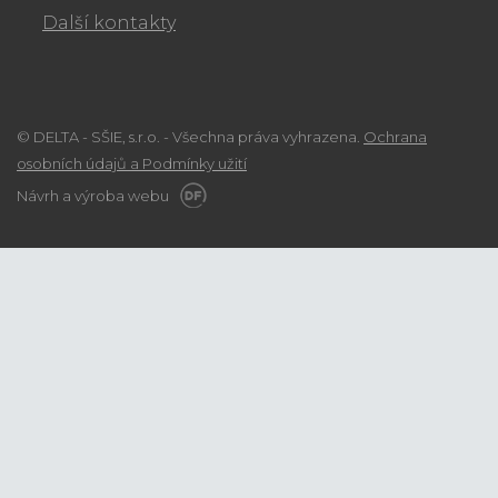
Další kontakty
© DELTA - SŠIE, s.r.o. - Všechna práva vyhrazena.
Ochrana
osobních údajů a Podmínky užití
Návrh a výroba webu