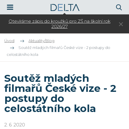
Otevíráme zápis do kroužků pro ZŠ na školní rok
3.
2026/27
Úvod
Aktuality/Blog
Soutěž mladých filmařů České vize - 2 postupy do
celostátního kola
Soutěž mladých
filmařů České vize - 2
postupy do
celostátního kola
2. 6. 2020