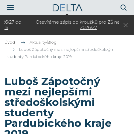
Otevíráme zápis do kroužků pro ZŠ na školní rok
3.
2026/27
Úvod
Aktuality/Blog
Luboš Zápotočný mezi nejlepšími středoškolskými
studenty Pardubického kraje 2019
Luboš Zápotočný
mezi nejlepšími
středoškolskými
studenty
Pardubického kraje
2019