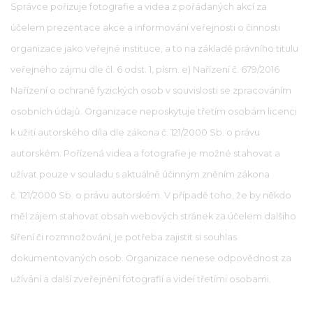
Správce pořizuje fotografie a videa z pořádaných akcí za
účelem prezentace akce a informování veřejnosti o činnosti
organizace jako veřejné instituce, a to na základě právního titulu
veřejného zájmu dle čl. 6 odst. 1, písm. e) Nařízení č. 679/2016
Nařízení o ochraně fyzických osob v souvislosti se zpracováním
osobních údajů. Organizace neposkytuje třetím osobám licenci
k užití autorského díla dle zákona č. 121/2000 Sb. o právu
autorském. Pořízená videa a fotografie je možné stahovat a
užívat pouze v souladu s aktuálně účinným zněním zákona
č. 121/2000 Sb. o právu autorském. V případě toho, že by někdo
měl zájem stahovat obsah webových stránek za účelem dalšího
šíření či rozmnožování, je potřeba zajistit si souhlas
dokumentovaných osob. Organizace nenese odpovědnost za
užívání a další zveřejnění fotografií a videí třetími osobami.