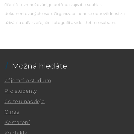
šíření či rozmnožování, je potřeba zajistit si souhlas
dokumentovaných osob. Organizace nenese odpovědnost za
užívání a další zveřejnění fotografií a videí třetími osobami.
Možná hledáte
Zájemci o studium
Pro studenty
Co se u nás děje
O nás
Ke stažení
Kontakty