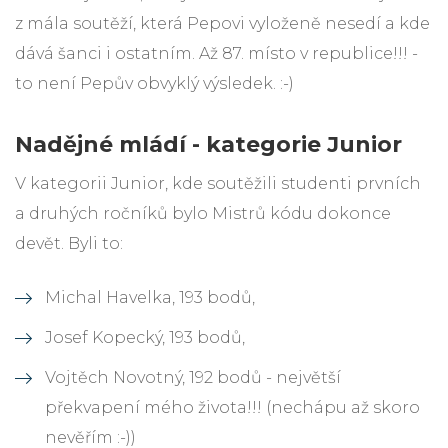
z mála soutěží, která Pepovi vyloženě nesedí a kde
dává šanci i ostatním. Až 87. místo v republice!!! -
to není Pepův obvyklý výsledek. :-)
Nadějné mládí - kategorie Junior
V kategorii Junior, kde soutěžili studenti prvních
a druhých ročníků bylo Mistrů kódu dokonce
devět. Byli to:
Michal Havelka, 193 bodů,
Josef Kopecký, 193 bodů,
Vojtěch Novotný, 192 bodů - největší
překvapení mého života!!! (nechápu až skoro
nevěřím :-))