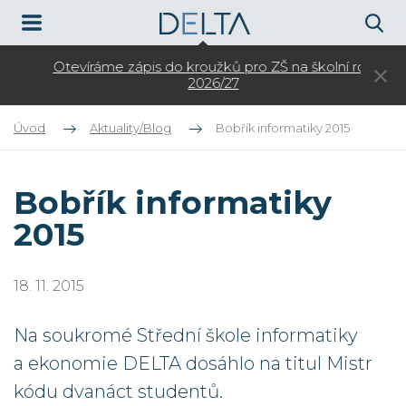
Otevíráme zápis do kroužků pro ZŠ na školní rok
3.
2026/27
Úvod
Aktuality/Blog
Bobřík informatiky 2015
Bobřík informatiky
2015
18. 11. 2015
Na soukromé Střední škole informatiky
a ekonomie DELTA dosáhlo na titul Mistr
kódu dvanáct studentů.