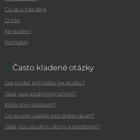
Co se u nás děje
O nás
Ke stažení
Kontakty
Často kladené otázky
Jak podat přihlášku ke studiu?
Jaké jsou podmínky přijetí?
Kolik stojí studium?
Co musím udělat pro stipendium?
Jaké jsou studijní obory a předměty?