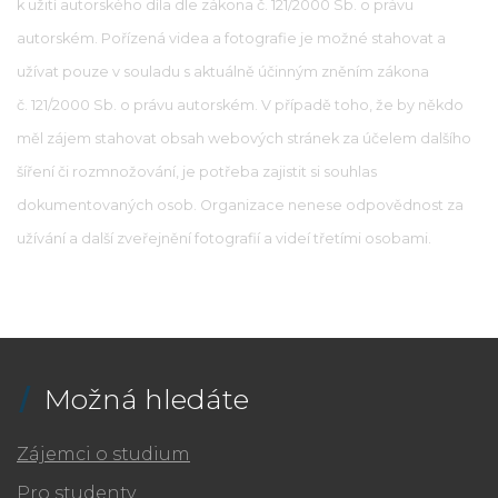
k užití autorského díla dle zákona č. 121/2000 Sb. o právu
autorském. Pořízená videa a fotografie je možné stahovat a
užívat pouze v souladu s aktuálně účinným zněním zákona
č. 121/2000 Sb. o právu autorském. V případě toho, že by někdo
měl zájem stahovat obsah webových stránek za účelem dalšího
šíření či rozmnožování, je potřeba zajistit si souhlas
dokumentovaných osob. Organizace nenese odpovědnost za
užívání a další zveřejnění fotografií a videí třetími osobami.
Možná hledáte
Zájemci o studium
Pro studenty