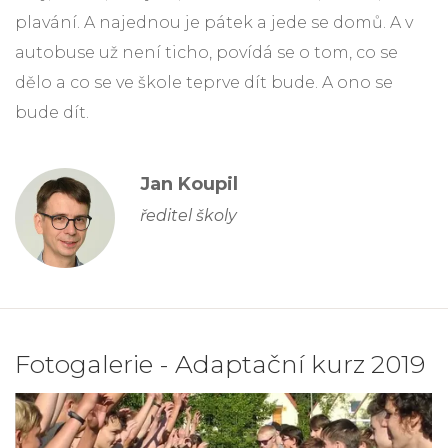
plavání. A najednou je pátek a jede se domů. A v
autobuse už není ticho, povídá se o tom, co se
dělo a co se ve škole teprve dít bude. A ono se
bude dít.
Jan Koupil
ředitel školy
Fotogalerie - Adaptační kurz 2019