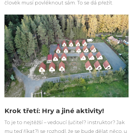
člověk musí povléknout sám. To se dá přežít.
Krok třetí: Hry a jiné aktivity!
To je to nejtěžší – vedoucí (učitel? instruktor? Jak
mu teď říkat?) se rozhodl, že se bude dělat něco, u