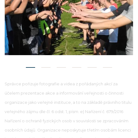
Správce pořizuje fotografie a videa z pořádaných akcí za
účelem prezentace akce a informování veřejnosti o činnosti
organizace jako veřejné instituce, a to na základě právního titulu
veřejného zájmu dle čl. 6 odst. 1, písm. e) Nařízení č. 679/2016
Nařízení o ochraně fyzických osob v souvislosti se zpracováním
osobních údajů. Organizace neposkytuje třetím osobám licenci