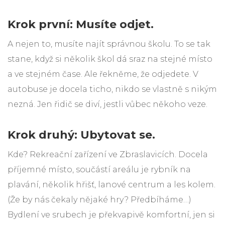
Krok první: Musíte odjet.
A nejen to, musíte najít správnou školu. To se tak
stane, když si několik škol dá sraz na stejné místo
a ve stejném čase. Ale řekněme, že odjedete. V
autobuse je docela ticho, nikdo se vlastně s nikým
nezná. Jen řidič se diví, jestli vůbec někoho veze.
Krok druhý: Ubytovat se.
Kde? Rekreační zařízení ve Zbraslavicích. Docela
příjemné místo, součástí areálu je rybník na
plavání, několik hřišť, lanové centrum a les kolem.
(Že by nás čekaly nějaké hry? Předbíháme…)
Bydlení ve srubech je překvapivě komfortní, jen si