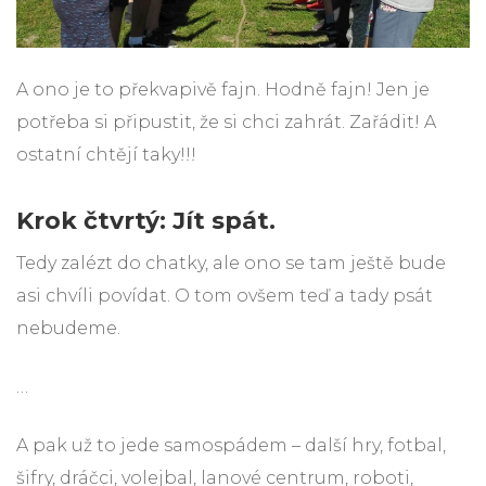
A ono je to překvapivě fajn. Hodně fajn! Jen je
potřeba si připustit, že si chci zahrát. Zařádit! A
ostatní chtějí taky!!!
Krok čtvrtý: Jít spát.
Tedy zalézt do chatky, ale ono se tam ještě bude
asi chvíli povídat. O tom ovšem teď a tady psát
nebudeme.
…
A pak už to jede samospádem – další hry, fotbal,
šifry, dráčci, volejbal, lanové centrum, roboti,