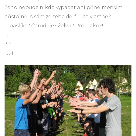
čeho nebude nikdo vypadat ani přinejmenším
důstojně. A sám ze sebe dělá … co vlastně?
Trpaslíka? Čaroděje? Želvu? Proč jako?!
…
?!?
… :-)