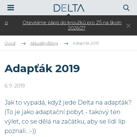
Otevíráme zápis do kroužků pro ZŠ na školní rok
3.
2026/27
Úvod
Aktuality/Blog
Adapťák 2019
Adapťák 2019
6. 9. 2019
Jak to vypadá, když jede Delta na adapťák?
(To je jako adaptační pobyt - takový ten
výlet, co se dělá na začátku, aby se lidi líp
poznali. :-))